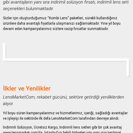
gibi avantajların yanı sıra indirimli solüsyon fırsatı, indirimli lens seti
seçenekleri bulunmaktadır.
Sizler için oluşturduğumuz “Kombi Lens” paketleri, sürekli kullandığınız
ürünlere daha avantajlı fiyatlarla ulaşmanızı sağlamaktadır. Yine yıl boyu
devam eden kampanyalarımız sizlere cazip fırsatlar sunmaktadır.
İlkler ve Yenilikler
LensMarketCom, rekabet gücünü, sektöre getirdiği yeniliklerden
alıyor.
Yıl boyu süren kampanyalarımız ve hizmetlerimiz, içeriği, sağladığı avantajlar
ve işleyişi ile sektörde ilk defa LensMarketCom tarafından devreye alındı.
İndirimli Solüsyon, Ücretsiz Kargo, İndirimli lens setleri gibi bir çok avantaj
www.lensmarket.com’da. İstanbul’un belirli bölgeleri için aynı gün teslimat