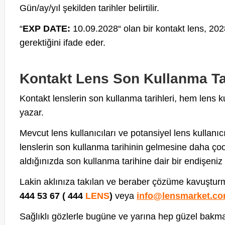
Gün/ay/yıl şekilden tarihler belirtilir.
“
EXP DATE:
10.09.2028“ olan bir kontakt lens, 202
gerektiğini ifade eder.
Kontakt Lens Son Kullanma Ta
Kontakt lenslerin son kullanma tarihleri, hem lens 
yazar.
Mevcut lens kullanıcıları ve potansiyel lens kullanı
lenslerin son kullanma tarihinin gelmesine daha çoook
aldığınızda son kullanma tarihine dair bir endişeni
Lakin aklınıza takılan ve beraber çözüme kavuşturm
444 53 67 ( 444
LENS
)
veya
info@lensmarket.c
Sağlıklı gözlerle bugüne ve yarına hep güzel bakm