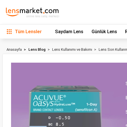
online lens satış merkezi
Tüm Lensler
Saydam Lens
Günlük Lens
Anasayfa
Lens Blog
Lens Kullanımı ve Bakımı
Lens Son Kullanm