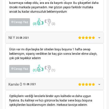
kızarmaya sebep oldu, ara ara da kaşıntı oluyor. Bu şikayetleri daha
önceki markada yaşamadım. Her gözün yapısı farklıdır mutlaka
ancak bu kadar olumsuzluk beklemiyordum
👍
👎
💬Cevap Yaz
(3)
(2)
Nil Y
20.08.2021
Ürün var mı diye başka bir siteden boşu boşuna 1 hafta cevap
beklemişim, sipariş verdikten bir kaç gün sonra lensler elime ulaştı,
çok çok teşekkür ederim
👍
👎
💬Cevap Yaz
(1)
(1)
Kamile Ö
13.08.2021
Optikçilerin verdiği lenslerle birebir aynı kalitede ve daha uygun
fiyatına. Bu kaliteyi ve hızı görünce bu kadar sene boşu boşuna
optikçilerden kazıklanmışım dedim. Herkese tavsiye ederim.