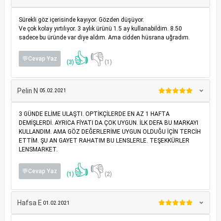
Sürekli göz içerisinde kayıyor. Gözden düşüyor.
Ve çok kolay yırtılıyor. 3 aylık ürünü 1.5 ay kullanabildim. 8.50
sadece bu üründe var diye aldım. Ama cidden hüsrana uğradım.
👍
👎
💬Cevap Yaz
(3)
(1)
Pelin N
05.02.2021
3 GÜNDE ELİME ULAŞTI. OPTİKÇİLERDE EN AZ 1 HAFTA
DEMİŞLERDİ. AYRICA FİYATI DA ÇOK UYGUN. İLK DEFA BU MARKAYI
KULLANDIM. AMA GÖZ DEĞERLERİME UYGUN OLDUĞU İÇİN TERCİH
ETTİM. ŞU AN GAYET RAHATIM BU LENSLERLE. TEŞEKKÜRLER
LENSMARKET.
👍
👎
💬Cevap Yaz
(1)
(2)
Hafsa E
01.02.2021