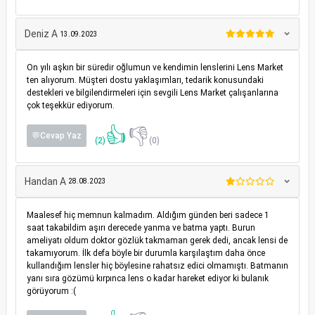
Deniz A
13.09.2023
On yılı aşkın bir süredir oğlumun ve kendimin lenslerini Lens Market
ten alıyorum. Müşteri dostu yaklaşımları, tedarik konusundaki
destekleri ve bilgilendirmeleri için sevgili Lens Market çalışanlarına
çok teşekkür ediyorum.
👍
👎
💬Cevap Yaz
(2)
(0)
Handan A
28.08.2023
Maalesef hiç memnun kalmadım. Aldığım günden beri sadece 1
saat takabildim aşırı derecede yanma ve batma yaptı. Burun
ameliyatı oldum doktor gözlük takmaman gerek dedi, ancak lensi de
takamıyorum. İlk defa böyle bir durumla karşılaştım daha önce
kullandığım lensler hiç böylesine rahatsız edici olmamıştı. Batmanın
yanı sıra gözümü kırpınca lens o kadar hareket ediyor ki bulanık
görüyorum :(