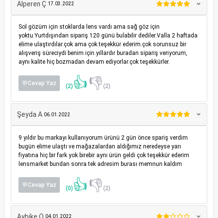
Alperen Ç
17.03.2022
Sol gözüm için stoklarda lens vardı ama sağ göz için
yoktu.Yurtdışından sipariş 120 günü bulabilir dediler.Valla 2 haftada
elime ulaştırdılar.çok ama çok teşekkür ederim.çok sorunsuz bir
alışveriş süreciydi benim için.yıllardır buradan sipariş veriyorum,
aynı kalite hiç bozmadan devam ediyorlar.çok teşekkürler.
👍
👎
💬Cevap Yaz
(2)
(2)
Şeyda A
06.01.2022
9 yıldır bu markayı kullanıyorum ürünü 2 gün önce spariş verdim
bugün elime ulaştı ve mağazalardan aldığımız neredeyse yarı
fiyatına hiç bir fark yok birebir aynı ürün geldi çok teşekkür ederim
lensmarket bundan sonra tek adresim burası memnun kaldım
👍
👎
💬Cevap Yaz
(0)
(2)
Aybike O
04.01.2022