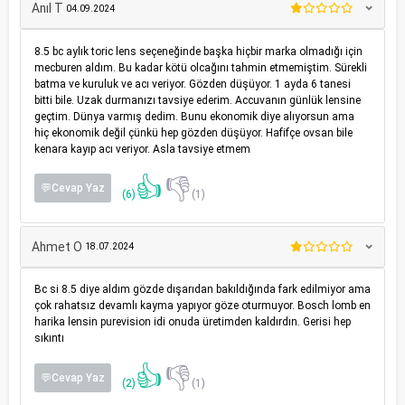
Anıl T
04.09.2024
8.5 bc aylık toric lens seçeneğinde başka hiçbir marka olmadığı için
mecburen aldım. Bu kadar kötü olcağını tahmin etmemiştim. Sürekli
batma ve kuruluk ve acı veriyor. Gözden düşüyor. 1 ayda 6 tanesi
bitti bile. Uzak durmanızı tavsiye ederim. Accuvanın günlük lensine
geçtim. Dünya varmış dedim. Bunu ekonomik diye alıyorsun ama
hiç ekonomik değil çünkü hep gözden düşüyor. Hafifçe ovsan bile
kenara kayıp acı veriyor. Asla tavsiye etmem
👍
👎
💬Cevap Yaz
(6)
(1)
Ahmet O
18.07.2024
Bc si 8.5 diye aldım gözde dışarıdan bakıldığında fark edilmiyor ama
çok rahatsız devamlı kayma yapıyor göze oturmuyor. Bosch lomb en
harika lensin purevision idi onuda üretimden kaldırdın. Gerisi hep
sıkıntı
👍
👎
💬Cevap Yaz
(2)
(1)