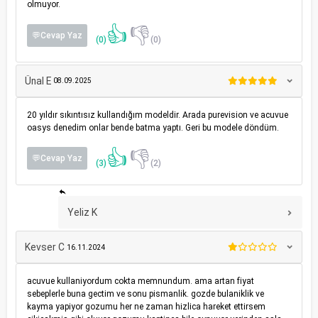
olmuyor.
👍
👎
💬Cevap Yaz
(0)
(0)
Ünal E
08.09.2025
20 yıldır sıkıntısız kullandığım modeldir. Arada purevision ve acuvue
oasys denedim onlar bende batma yaptı. Geri bu modele döndüm.
👍
👎
💬Cevap Yaz
(3)
(2)
Yeliz K
Kevser C
16.11.2024
acuvue kullaniyordum cokta memnundum. ama artan fiyat
sebeplerle buna gectim ve sonu pismanlik. gozde bulaniklik ve
kayma yapiyor gozumu her ne zaman hizlica hareket ettirsem