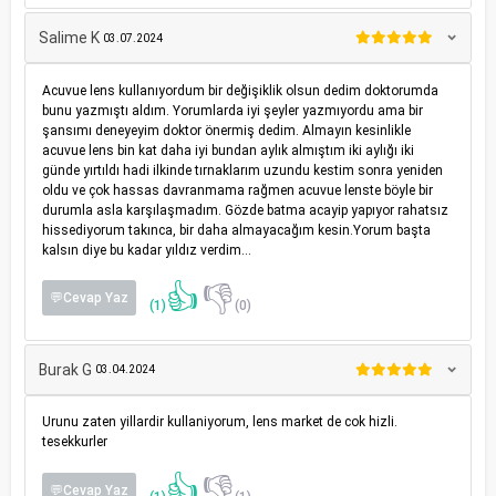
Salime K
03.07.2024
Acuvue lens kullanıyordum bir değişiklik olsun dedim doktorumda
bunu yazmıştı aldım. Yorumlarda iyi şeyler yazmıyordu ama bir
şansımı deneyeyim doktor önermiş dedim. Almayın kesinlikle
acuvue lens bin kat daha iyi bundan aylık almıştım iki aylığı iki
günde yırtıldı hadi ilkinde tırnaklarım uzundu kestim sonra yeniden
oldu ve çok hassas davranmama rağmen acuvue lenste böyle bir
durumla asla karşılaşmadım. Gözde batma acayip yapıyor rahatsız
hissediyorum takınca, bir daha almayacağım kesin.Yorum başta
kalsın diye bu kadar yıldız verdim…
👍
👎
💬Cevap Yaz
(1)
(0)
Burak G
03.04.2024
Urunu zaten yillardir kullaniyorum, lens market de cok hizli.
tesekkurler
👍
👎
💬Cevap Yaz