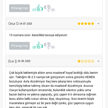
👍
👎
💬Cevap Yaz
(1)
(0)
Onur D
24.07.2023
10 numara ürün. Kesinlikle tavsiye ediyorum
👍
👎
💬Cevap Yaz
(2)
(0)
Ece Ş
25.05.2023
Çok büyük beklentiyle aldım ama maalesef hayal kırıklığı oldu benim
için. Taktığım ilk 2-3 saniye net görüyorum sonra görüntü HEMEN
bozuluyor. Asla düzelmiyor. Kaç kere çıkarıp lens solüsyonuyla
temizleyip tekrar takmış olsam da maalesef düzelmiyor. Acuvue
Oasys kullanıyordum öncesinde, bulanıklık sıkıntısı yoktu ama
bazen batma ve yakma yapıyodu, göz çapım 8.6 olmasına rağmen
bunu aldım belki sorun olmaz diye, oluyormuş. Size önerim böyle
maceralara girmeyin az bir para değil çünkü, göz çapınıza uygun
lens alın, yapacak bir şey yok.