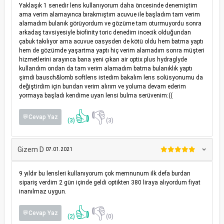
Yaklaşık 1 senedir lens kullanıyorum daha öncesinde denemiştim
ama verim alamayınca bırakmıştım acuvue ile başladım tam verim
alamadım bulanık görüyordum ve gözüme tam oturmuyordu sonra
arkadaş tavsiyesiyle biofinity toric denedim incecik olduğundan
çabuk takılıyor ama acuvue oasysden de kötü oldu hem batma yaptı
hem de gözümde yaşartma yaptı hiç verim alamadım sonra müşteri
hizmetlerini arayınca bana yeni çıkan air optix plus hydraglyde
kullandım ondan da tam verim alamadım batma bulanıklık yaptı
şimdi bausch&lomb softlens istedim bakalım lens solüsyonumu da
değiştirdim için bundan verim alırım ve yoluma devam ederim
yormaya başladı kendime uyan lensi bulma serüvenim:((
👍
👎
💬Cevap Yaz
(3)
(3)
Gizem D
07.01.2021
9 yıldır bu lensleri kullanıyorum çok memnunum ilk defa burdan
sipariş verdim 2 gün içinde geldi optikten 380 liraya alıyordum fiyat
inanılmaz uygun.
👍
👎
💬Cevap Yaz
(2)
(0)