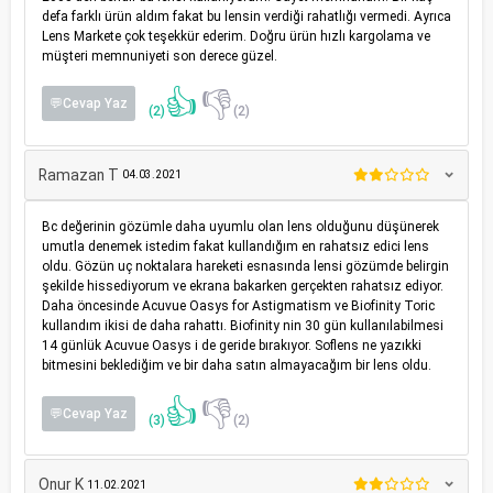
defa farklı ürün aldım fakat bu lensin verdiği rahatlığı vermedi. Ayrıca
Lens Markete çok teşekkür ederim. Doğru ürün hızlı kargolama ve
müşteri memnuniyeti son derece güzel.
👍
👎
💬Cevap Yaz
(2)
(2)
Ramazan T
04.03.2021
Bc değerinin gözümle daha uyumlu olan lens olduğunu düşünerek
umutla denemek istedim fakat kullandığım en rahatsız edici lens
oldu. Gözün uç noktalara hareketi esnasında lensi gözümde belirgin
şekilde hissediyorum ve ekrana bakarken gerçekten rahatsız ediyor.
Daha öncesinde Acuvue Oasys for Astigmatism ve Biofinity Toric
kullandım ikisi de daha rahattı. Biofinity nin 30 gün kullanılabilmesi
14 günlük Acuvue Oasys i de geride bırakıyor. Soflens ne yazıkki
bitmesini beklediğim ve bir daha satın almayacağım bir lens oldu.
👍
👎
💬Cevap Yaz
(3)
(2)
Onur K
11.02.2021