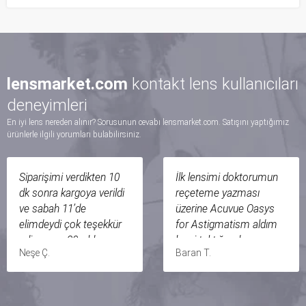
lensmarket.com
kontakt lens kullanıcıları
deneyimleri
En iyi lens nereden alınır? Sorusunun cevabı lensmarket.com. Satışını yaptığımız
ürünlerle ilgili yorumları bulabilirsiniz.
Siparişimi verdikten 10
İlk lensimi doktorumun
dk sonra kargoya verildi
reçeteme yazması
ve sabah 11’de
üzerine Acuvue Oasys
elimdeydi çok teşekkür
for Astigmatism aldım
ediyorum. 20 yıldır
lensi taktığımda
Neşe Ç.
Baran T.
freshlook hareli yeşil
kesinlikle rahat
-4.50 kullanan birisiyim
edemedim ilk taktığım
çok yumuşak bir yapısı
andan itibaren gözümde
olduğu için hiç batma
olduğunu hissettiriyordu