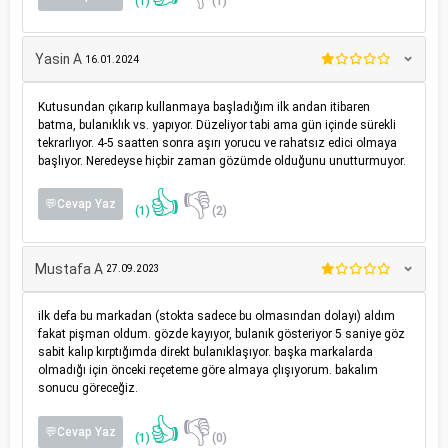
(1)
(1)
Yasin A
16.01.2024
Kutusundan çıkarıp kullanmaya başladığım ilk andan itibaren
batma, bulanıklık vs. yapıyor. Düzeliyor tabi ama gün içinde sürekli
tekrarlıyor. 4-5 saatten sonra aşırı yorucu ve rahatsız edici olmaya
başlıyor. Neredeyse hiçbir zaman gözümde olduğunu unutturmuyor.
👍
👎
💬Cevap Yaz
(1)
(2)
Mustafa A
27.09.2023
ilk defa bu markadan (stokta sadece bu olmasından dolayı) aldım
fakat pişman oldum. gözde kayıyor, bulanık gösteriyor 5 saniye göz
sabit kalıp kırptığımda direkt bulanıklaşıyor. başka markalarda
olmadığı için önceki reçeteme göre almaya çlışıyorum. bakalım
sonucu göreceğiz.
👍
👎
💬Cevap Yaz
(1)
(0)