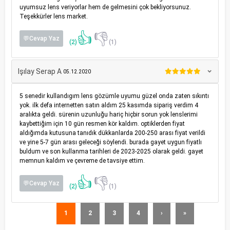
uyumsuz lens veriyorlar hem de gelmesini çok bekliyorsunuz.
Teşekkürler lens market.
👍
👎
💬Cevap Yaz
(2)
(1)
Işılay Serap A
05.12.2020
5 senedir kullandıgım lens gözümle uyumu güzel onda zaten sıkıntı
yok. ilk defa internetten satın aldım 25 kasımda sipariş verdim 4
aralıkta geldi. sürenin uzunluğu hariç hiçbir sorun yok lenslerimi
kaybettiğim için 10 gün resmen kör kaldım. optiklerden fiyat
aldığımda kutusuna tanıdık dükkanlarda 200-250 arası fiyat verildi
ve yine 5-7 gün arası geleceği söylendi. burada gayet uygun fiyatlı
buldum ve son kullanma tarihleri de 2023-2025 olarak geldi. gayet
memnun kaldım ve çevreme de tavsiye ettim.
👍
👎
💬Cevap Yaz
(2)
(1)
1
2
3
4
›
»