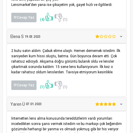
Lensmarket’den yana ise şikayetim yok, gayet hızlı ve ilgililerdi.
👍
👎
💬Cevap Yaz
(4)
(1)
Elena S
19.03.2023
2 kutu satın aldım. Çabuk elime ulaştı. Hemen dememek istedim. İlk
saniyeden kum hissi oluştu, batma. Gün boyunca devam etti. Çok
rahatsız ediciydı. Akşama doğru görüntü bulanık oldu ve lensler
çikartmak sorunda kaldım. 15 sene lens kullaniyorum. İlk kez o
kadar rahatsız oldum lenslerden. Tavsiye etmiyorum kesinlikle.
👍
👎
💬Cevap Yaz
(1)
(1)
Yaren Ü
07.01.2023
İnternetten lens alma konusunda tereddütlerim vardı yorumları
inceledikten sonra şans vermek istedim ve bu markayı çok beğendim
gözümde herhangi bir yanma vs olmadı yokmuş gibi bir his veriyor