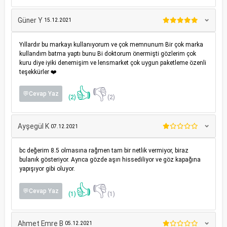
Güner Y
15.12.2021
Yıllardır bu markayı kullanıyorum ve çok memnunum Bir çok marka
kullandım batma yaptı bunu Bi doktorum önermişti gözlerim çok
kuru diye iyiki denemişim ve lensmarket çok uygun paketleme özenli
teşekkürler ❤️
👍
👎
💬Cevap Yaz
(2)
(2)
Ayşegül K
07.12.2021
bc değerim 8.5 olmasına rağmen tam bir netlik vermiyor, biraz
bulanık gösteriyor. Ayrıca gözde aşırı hissediliyor ve göz kapağına
yapışıyor gibi oluyor.
👍
👎
💬Cevap Yaz
(1)
(1)
Ahmet Emre B
05.12.2021