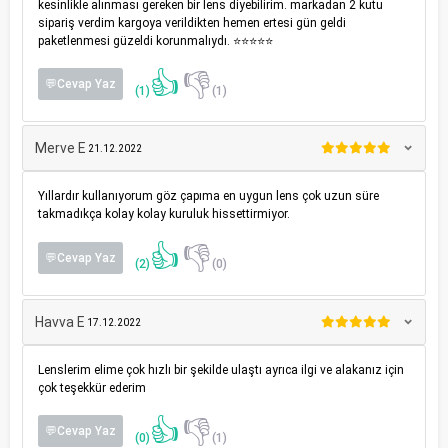
kesinlikle alınması gereken bir lens diyebilirim. markadan 2 kutu
sipariş verdim kargoya verildikten hemen ertesi gün geldi
paketlenmesi güzeldi korunmalıydı. ⭐️⭐️⭐️⭐️⭐️
👍
👎
💬Cevap Yaz
(1)
(1)
Merve E
21.12.2022
Yıllardır kullanıyorum göz çapıma en uygun lens çok uzun süre
takmadıkça kolay kolay kuruluk hissettirmiyor.
👍
👎
💬Cevap Yaz
(2)
(0)
Havva E
17.12.2022
Lenslerim elime çok hızlı bir şekilde ulaştı ayrıca ilgi ve alakanız için
çok teşekkür ederim
👍
👎
💬Cevap Yaz
(0)
(1)