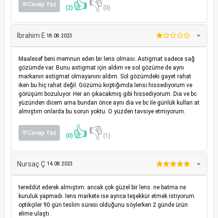
👍
👎
💬Cevap Yaz
(2)
(0)
İbrahim E
18.08.2023
Maalesef beni memnun eden bir lens olması. Astigmat sadece sağ
gözümde var. Bunu astigmat için aldım ve sol gözüme de aynı
markanın astigmat olmayanını aldım. Sol gözümdeki gayet rahat
iken bu hiç rahat değil. Gözümü kırptığımda lensi hissediyorum ve
görüşüm bozuluyor. Her an çıkacakmış gibi hissediyorum. Dia ve bc
yüzünden dicem ama bundan önce aynı dia ve bc ile günlük kullan at
almıştım onlarda bu sorun yoktu. O yüzden tavsiye etmiyorum.
👍
👎
💬Cevap Yaz
(0)
(1)
Nursaç Ç
14.08.2023
tereddüt ederek almıştım. ancak çok güzel bir lens. ne batma ne
kuruluk yapmadı. lens markete ise ayrıca teşekkür etmek istiyorum.
optikçiler 90 gün teslim süresi olduğunu söylerken 2 günde ürün
elime ulaştı.