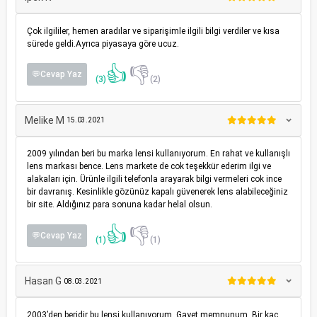
Çok ilgililer, hemen aradılar ve siparişimle ilgili bilgi verdiler ve kısa
sürede geldi.Ayrıca piyasaya göre ucuz.
👍
👎
💬Cevap Yaz
(3)
(2)
Melike M
15.03.2021
2009 yılından beri bu marka lensi kullanıyorum. En rahat ve kullanışlı
lens markası bence. Lens markete de cok teşekkür ederim ilgi ve
alakaları için. Ürünle ilgili telefonla arayarak bilgi vermeleri cok ince
bir davranış. Kesinlikle gözünüz kapalı güvenerek lens alabileceğiniz
bir site. Aldığınız para sonuna kadar helal olsun.
👍
👎
💬Cevap Yaz
(1)
(1)
Hasan G
08.03.2021
2003’den beridir bu lensi kullanıyorum. Gayet memnunum. Bir kaç