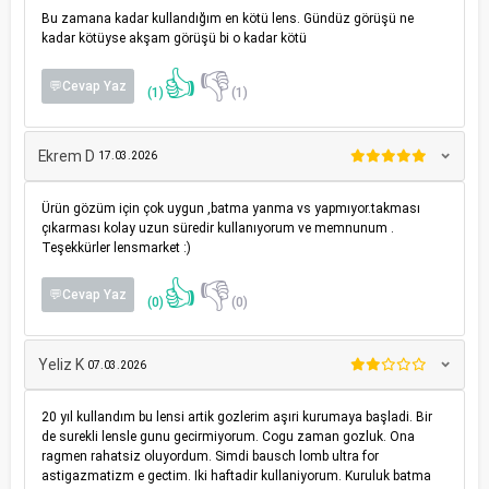
Bu zamana kadar kullandığım en kötü lens. Gündüz görüşü ne
kadar kötüyse akşam görüşü bi o kadar kötü
👍
👎
💬Cevap Yaz
(1)
(1)
Ekrem D
17.03.2026
Ürün gözüm için çok uygun ,batma yanma vs yapmıyor.takması
çıkarması kolay uzun süredir kullanıyorum ve memnunum .
Teşekkürler lensmarket :)
👍
👎
💬Cevap Yaz
(0)
(0)
Yeliz K
07.03.2026
20 yıl kullandım bu lensi artik gozlerim aşıri kurumaya başladi. Bir
de surekli lensle gunu gecirmiyorum. Cogu zaman gozluk. Ona
ragmen rahatsiz oluyordum. Simdi bausch lomb ultra for
astigazmatizm e gectim. Iki haftadir kullaniyorum. Kuruluk batma