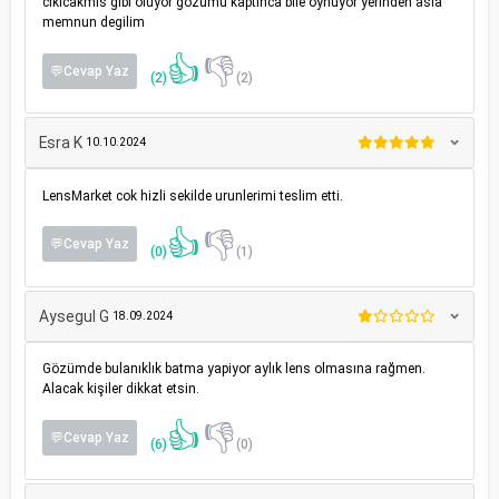
cikicakmis gibi oluyor gozumu kaptinca bile oynuyor yerinden asla
memnun degilim
👍
👎
💬Cevap Yaz
(2)
(2)
Esra K
10.10.2024
LensMarket cok hizli sekilde urunlerimi teslim etti.
👍
👎
💬Cevap Yaz
(0)
(1)
Aysegul G
18.09.2024
Gözümde bulanıklık batma yapiyor aylık lens olmasına rağmen.
Alacak kişiler dikkat etsin.
👍
👎
💬Cevap Yaz
(6)
(0)