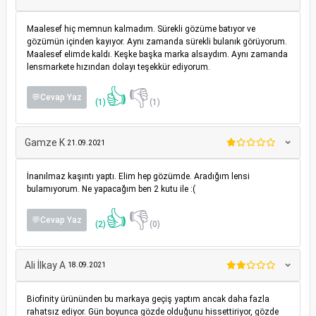
Maalesef hiç memnun kalmadım. Sürekli gözüme batıyor ve
gözümün içinden kayıyor. Aynı zamanda sürekli bulanık görüyorum.
Maalesef elimde kaldı. Keşke başka marka alsaydım. Aynı zamanda
lensmarkete hızından dolayı teşekkür ediyorum.
👍
👎
💬Cevap Yaz
(1)
(1)
Gamze K
21.09.2021
İnanılmaz kaşıntı yaptı. Elim hep gözümde. Aradığım lensi
bulamıyorum. Ne yapacağım ben 2 kutu ile :(
👍
👎
💬Cevap Yaz
(2)
(0)
Ali İlkay A
18.09.2021
Biofinity ürününden bu markaya geçiş yaptım ancak daha fazla
rahatsız ediyor. Gün boyunca gözde olduğunu hissettiriyor, gözde