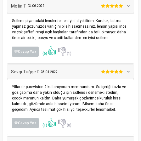
Metin T
03.06.2022
Soflens piyasadaki lenslerden en iyisi diyebilirim. Kuruluk, batma
yapmaz gözünüzde varlığını bile hissetmezsiniz. lensin yapısı ince
ve çok şeffaf, rengi açık başkaları tarafından da belli olmuyor. daha
önce air optix , oasys ve clariti kullandım. en iyisi soflens.
👍
👎
💬Cevap Yaz
(6)
(1)
Sevgi Tuğçe D
28.04.2022
YIllardır purevision 2 kullanıyorum memnundum. Su içeriği fazla ve
göz çapıma daha yakın olduğu için soflens i denemek istedim,
çoook memnun kaldm. Daha yumuşak gözlerimde kuruluk hissi
kalmadı , gözümde asla hissetmiyorum. Bilsem daha önce
geçerdim. Ayrıca teslimat çok hızlıydı teşekkürler lensmarket.
👍
👎
💬Cevap Yaz
(1)
(0)