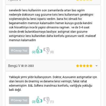
senelerdir lens kullanirim son zamanlarda artan bas agrim
nedeniyle doktorum sag gozume toric lens kullanmam gerektigini
soylemesiyle bu lensi siparis verdim. bana hic olmadi hic
begenemedim memnun kalamadim hemen kuruyo gozde kendini
cok hissettiriyo ince bi yapisi olmasina ragmen.. ve de 3-4 saat
icinde direkt bulaniklasmaya basliyor. astigmat olan gozume
astigmatsiz lens kullanirken daha konforlu gorusum vardi. malesef
memnun kalamadim
👍
👎
💬Cevap Yaz
(2)
(0)
Bengü V
03.01.2022
Yaklaşık yirmi yıldır kullanıyorum. Doktor, Acuvuenin astigmatlar için
olan lensini de önermiş ve deneme lensi vermişti, fakat rahat
edememiştim. B&L Soflens inanılmaz konforlu, varlığıyla yokluğu
belli değil.
👍
👎
💬Cevap Yaz
(3)
(1)