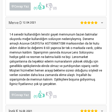
👍
👎
💬Cevap Yaz
(1)
(2)
Merve D
12.04.2021
14 senedir kullandığım lenstir gayet memnunum bazen batmalar
oluyordu meğer kullandığım solüsyon nedeniyleymiş. Deneme
amaçlı Acuvue OASYS for ASTIGMATISM markasından da bir kutu
aldım doktor bc değerimi 8.60 yapınca bir tek o markada vardı, çokta
memnun kaldım. Siparişimin yanında Acuvue Lens Solüsyonu
hediye geldi ve resmen ne batma kaldı ne bişi. Lensmarket
çalışanlarına da teşekkür ederim numaralarım yüksek olduğu için
genellikle optikçilerinde elinde olmaz ve yurtdışından sipariş verilir.
Müşteri hizmetleri hemen arayıp bekleme süresi olduğunu söyledi ve
verilen süreden daha kısa zamanda elime ulaştı. İnşallah bu
siparişimde de memnun kalırım. Optikçilere boşuna gidiyormuş.
İlginiz fiyatlarınız çok iyi gerçekten.
👍
👎
💬Cevap Yaz
(1)
(2)
İpek K
16.03.2021