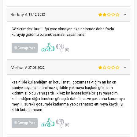
Berkay A
11.12.2022
Gözlerimdeki kuruluğa çare olmayan aksine bende daha fazla
kuruyup görüntü bulanıklaşması yapan lens.
👍
👎
💬Cevap Yaz
(2)
(0)
Melisa V
27.06.2022
kesinlikle kullandığım en kötü lensti. gözüme taktığım an bir on
saniye boyunca inanılmaz şekilde yakmaya başladı gözlerim
kıpkırmızı oldu ve yaşardı ilk kez bir lenste böyle bir şey yaşadım.
kullandığım diğer lenslere göre çok daha ince ve çok daha kurumaya
meyilli. sürekli gözümde katlanma yapıp rahatsız etti veya kaydı. iyi
ki bir kutu almışım
👍
👎
💬Cevap Yaz
(1)
(0)