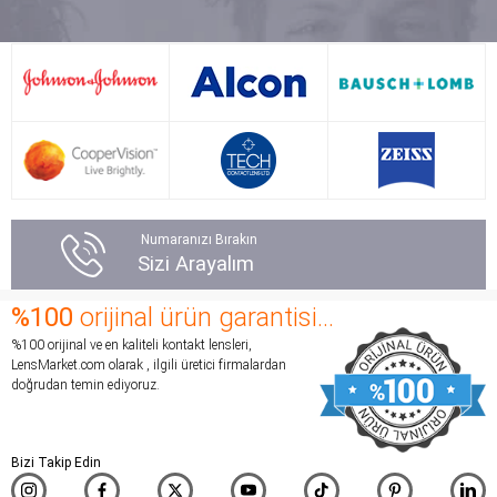
yanma alerji
her göz ve baş
yaşamadım, tekrar
hareketimde lenslerin
siparişimi yenilemek
gözümde olduğunu
isteyince freshlook’un
hissettim ilerleyen
artık stoklarda
günlerde de görüntüde
olmadığını üretilmediğini
sürekli bulanıklık gözümü
öğrendim, lens market
ovuşturma ihtiyacı ve
müşteri temsilcisi o kdr
kuruluk problemleri oldu
nazik kibar ve bilgili bir
ardından tavsiye üzerine
Numaranızı Bırakın
hanımefendiki bana uzun
Ultra’yı denemek istedim
Sizi Arayalım
uzun tüm lenslerle ilgili
ve takar takmaz anında
içerikleri tek tek anlattı.
fark etti gerçekten
%100
orijinal ürün garantisi...
Air optik green rengini
gözümde yok gibi aşırı
%100 orijinal ve en kaliteli kontakt lensleri,
aldım ve yarım saat
rahatladım gün boyu
LensMarket.com olarak , ilgili üretici firmalardan
önce taktım hiç batma
uzun saatler de
doğrudan temin ediyoruz.
yanma bulanıklık
gözümde olsa bile
yapmadı ve kahverengi
görüntü hep stabil ve hiç
gözümde ela yeşil
kuruluk yapmadı su
Bizi Takip Edin
karışımı çok doğal bir
içeriği Oasys’ten çok