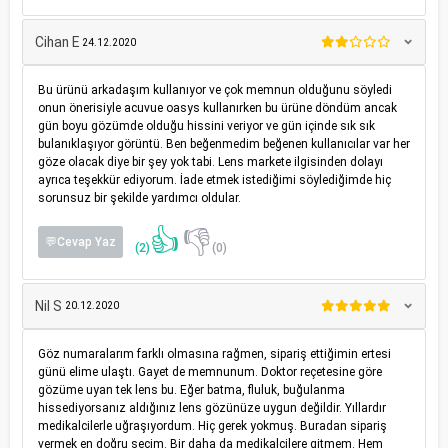
Cihan E
24.12.2020
Bu ürünü arkadaşım kullanıyor ve çok memnun olduğunu söyledi
onun önerisiyle acuvue oasys kullanırken bu ürüne döndüm ancak
gün boyu gözümde olduğu hissini veriyor ve gün içinde sık sık
bulanıklaşıyor görüntü. Ben beğenmedim beğenen kullanıcılar var her
göze olacak diye bir şey yok tabi. Lens markete ilgisinden dolayı
ayrıca teşekkür ediyorum. İade etmek istediğimi söylediğimde hiç
sorunsuz bir şekilde yardımcı oldular.
👍
👎
💬Cevap Yaz
(2)
(0)
Nil S
20.12.2020
Göz numaralarım farklı olmasına rağmen, sipariş ettiğimin ertesi
günü elime ulaştı. Gayet de memnunum. Doktor reçetesine göre
gözüme uyan tek lens bu. Eğer batma, fluluk, buğulanma
hissediyorsanız aldığınız lens gözünüze uygun değildir. Yıllardır
medikalcilerle uğraşıyordum. Hiç gerek yokmuş. Buradan sipariş
vermek en doğru seçim. Bir daha da medikalcilere gitmem. Hem