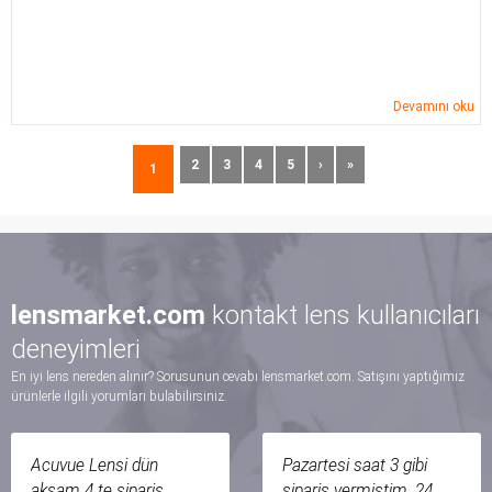
Devamını oku
2
3
4
5
›
»
1
lensmarket.com
kontakt lens kullanıcıları
deneyimleri
En iyi lens nereden alınır? Sorusunun cevabı lensmarket.com. Satışını yaptığımız
ürünlerle ilgili yorumları bulabilirsiniz.
Acuvue Lensi dün
Pazartesi saat 3 gibi
akşam 4 te sipariş
sipariş vermiştim, 24