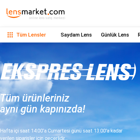
online lens satış merkezi
Tüm Lensler
Saydam Lens
Günlük Lens
Tüm ürünleriniz
aynı gün kapınızda!
Hafta içi saat 14:00’a Cumartesi günü saat 13:00'a kadar
verilen siparişler için geçerlidir...