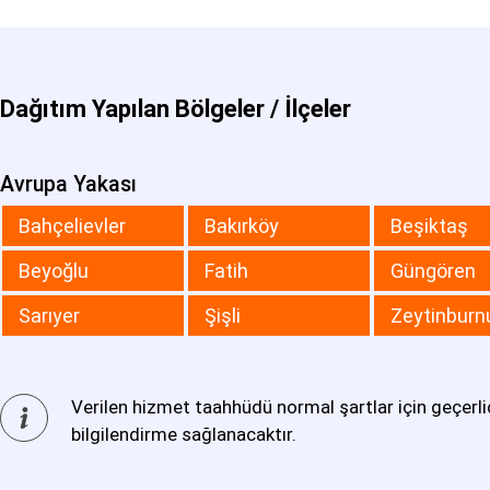
Dağıtım Yapılan Bölgeler / İlçeler
Avrupa Yakası
Bahçelievler
Bakırköy
Beşiktaş
Beyoğlu
Fatih
Güngören
Sarıyer
Şişli
Zeytinburn
Verilen hizmet taahhüdü normal şartlar için geçerlid
bilgilendirme sağlanacaktır.