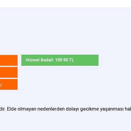
Hizmet Bedeli: 109.90 TL
u
ir. Elde olmayan nedenlerden dolayı gecikme yaşanması halind