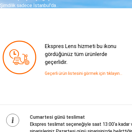
Şimdilik sadece İstanbul’da...
Ekspres Lens hizmeti bu ikonu
gördüğünüz tüm ürünlerde
geçerlidir.
Geçerli ürün listesini görmek için tıklayın...
Cumartesi günü teslimat
Ekspres teslimat seçeneğiyle saat 13:00‘a kadar ver
siparişleriniz Pazartesi günü siparişinizde belirttiğ