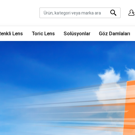
Renkli Lens
Toric Lens
Solüsyonlar
Göz Damlaları