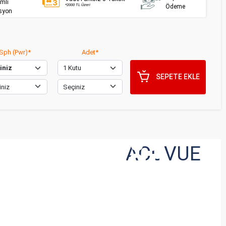
imli
*2000 TL Üzeri
Ödeme
syon
Sph (Pwr)*
Adet*
SEPETE EKLE
inizi Değil
ACUVUE
 Hissedin!