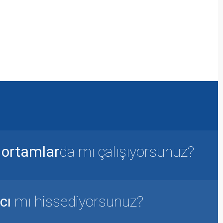
TM
YS
with
®
Plus
ile gün sonunda
şayın!
ı ortamlar
da mı çalışıyorsunuz?
cı
mı hissediyorsunuz?