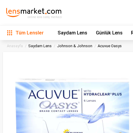
online lens satış merkezi
Tüm Lensler
Saydam Lens
Günlük Lens
Anasayfa
Saydam Lens
Johnson & Johnson
Acuvue Oasys