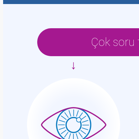
Çok soru
↓