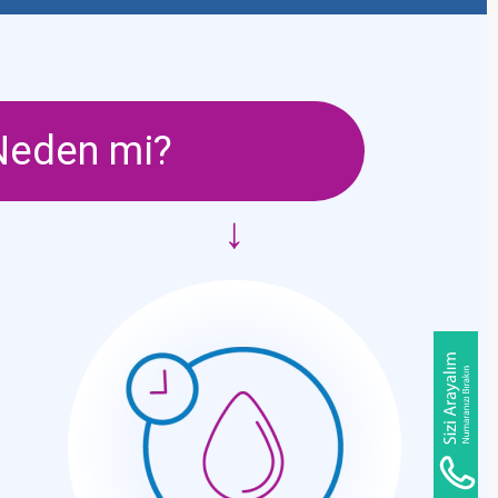
Neden mi?
↓