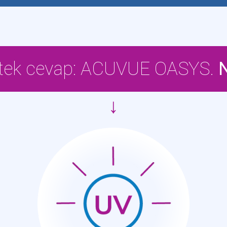
 tek cevap: ACUVUE OASYS.
↓