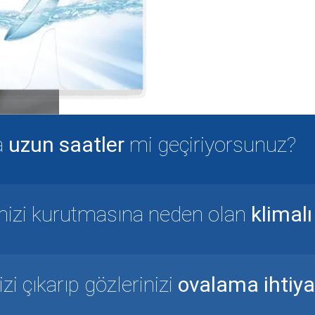
®
ACUVUE
OAS
HYDRACLEAR
bile konforu ya
a
uzun saatler
mi geçiriyorsunuz?
rinizi kurutmasına neden olan
klimal
i çıkarıp gözlerinizi
ovalama ihtiya