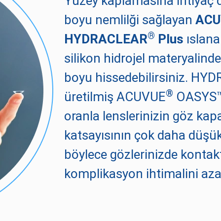
Yüzey kaplamasına ihtiyaç 
boyu nemlilği sağlayan
ACU
®
HYDRACLEAR
Plus
ıslanab
silikon hidrojel materyalind
boyu hissedebilirsiniz. H
®
üretilmiş ACUVUE
OASYS™ 
oranla lenslerinizin göz ka
katsayısının çok daha düşük
böylece gözlerinizde kontak
komplikasyon ihtimalini azal