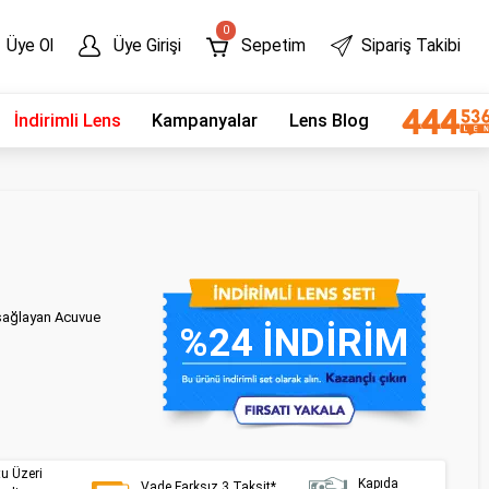
0
Üye Ol
Üye Girişi
Sepetim
Sipariş Takibi
İndirimli Lens
Kampanyalar
Lens Blog
 sağlayan Acuvue
%24 İNDİRİM
tu Üzeri
Kapıda
Vade Farksız 3 Taksit*