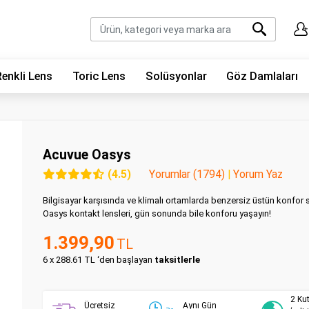
Renkli Lens
Toric Lens
Solüsyonlar
Göz Damlaları
Acuvue Oasys
(4.5)
Yorumlar (1794)
|
Yorum Yaz
Bilgisayar karşısında ve klimalı ortamlarda benzersiz üstün konfor
Oasys kontakt lensleri, gün sonunda bile konforu yaşayın!
1.399,90
TL
6 x 288.61 TL ‘den başlayan
taksitlerle
2 Ku
Ücretsiz
Aynı Gün