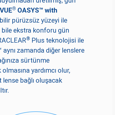
duyulmadan üretilmiş, gün
®
VUE
OASYS™ with
ilir pürüzsüz yüzeyi ile
e bile ekstra konforu gün
®
YDRACLEAR
Plus teknolojisi ile
aynı zamanda diğer lenslere
pağınıza sürtünme
 olmasına yardımcı olur,
t lense bağlı oluşacak
tır.