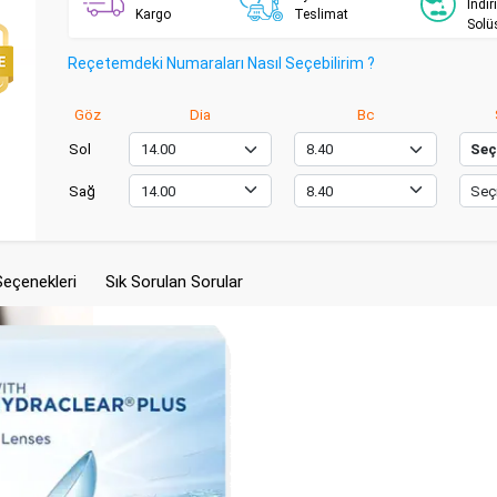
İndir
Kargo
Teslimat
Solü
Reçetemdeki Numaraları Nasıl Seçebilirim ?
Göz
Dia
Bc
Sol
Sağ
Seçenekleri
Sık Sorulan Sorular
Lensler
Hayatı