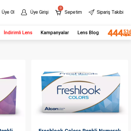
0
Üye Ol
Üye Girişi
Sepetim
Sipariş Takibi
İndirimli Lens
Kampanyalar
Lens Blog
Renkli
Freshlook Colors Renkli Numaralı