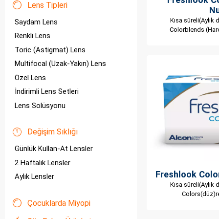
Lens Tipleri
Nu
Kısa süreli(Aylık d
Saydam Lens
Colorblends (Hare
Renkli Lens
Toric (Astigmat) Lens
Multifocal (Uzak-Yakın) Lens
Özel Lens
İndirimli Lens Setleri
Lens Solüsyonu
Değişim Sıklığı
Günlük Kullan-At Lensler
2 Haftalık Lensler
Freshlook Colo
Aylık Lensler
Kısa süreli(Aylık d
Colors(düz)r
Çocuklarda Miyopi