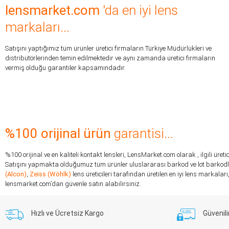
lensmarket.com
'da en iyi lens
markaları...
Satışını yaptığımız tüm ürünler üretici firmaların Türkiye Müdürlükleri ve
distribütörlerinden temin edilmektedir ve aynı zamanda üretici firmaların
vermiş olduğu garantiler kapsamındadır.
%100 orijinal ürün
garantisi...
%100 orijinal ve en kaliteli kontakt lensleri, LensMarket.com olarak , ilgili ür
Satışını yapmakta olduğumuz tüm ürünler uluslararası barkod ve lot barkodlar
(Alcon)
,
Zeiss (Wöhlk)
lens üreticileri tarafından üretilen en iyi lens markal
lensmarket.com’dan güvenle satın alabilirsiniz.
Hızlı ve Ücretsiz Kargo
Güvenili