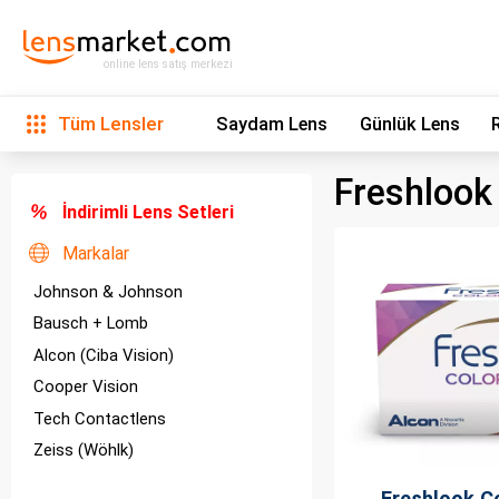
online lens satış merkezi
Tüm Lensler
Saydam Lens
Günlük Lens
Freshlook 
İndirimli Lens Setleri
Markalar
Johnson & Johnson
Bausch + Lomb
Alcon (Ciba Vision)
Cooper Vision
Tech Contactlens
Zeiss (Wöhlk)
Freshlook C