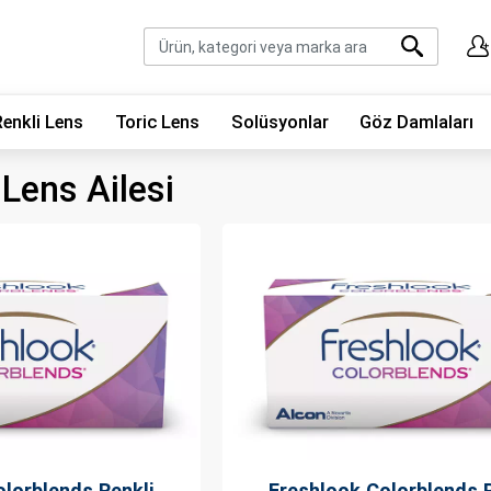
Renkli Lens
Toric Lens
Solüsyonlar
Göz Damlaları
Lens Ailesi
olorblends Renkli
Freshlook Colorblends 