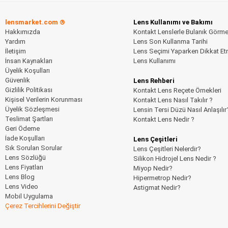
lensmarket.com ®
Lens Kullanımı ve Bakımı
Hakkımızda
Kontakt Lenslerle Bulanık Görm
Yardım
Lens Son Kullanma Tarihi
İletişim
Lens Seçimi Yaparken Dikkat Et
İnsan Kaynakları
Lens Kullanımı
Üyelik Koşulları
Güvenlik
Lens Rehberi
Gizlilik Politikası
Kontakt Lens Reçete Örnekleri
Kişisel Verilerin Korunması
Kontakt Lens Nasıl Takılır ?
Üyelik Sözleşmesi
Lensin Tersi Düzü Nasıl Anlaşılır
Teslimat Şartları
Kontakt Lens Nedir ?
Geri Ödeme
İade Koşulları
Lens Çeşitleri
Sık Sorulan Sorular
Lens Çeşitleri Nelerdir?
Lens Sözlüğü
Silikon Hidrojel Lens Nedir ?
Lens Fiyatları
Miyop Nedir?
Lens Blog
Hipermetrop Nedir?
Lens Video
Astigmat Nedir?
Mobil Uygulama
Çerez Tercihlerini Değiştir