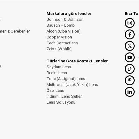
Markalara göre lensler
Bizi Ta
e
Johnson & Johnson
Bausch + Lomb
meniz Gerekenler
Alcon (Ciba Vision)
Cooper Vision
Tech Contactlens
Zeiss (Wöhlk)
Türlerine Göre Kontakt Lensler
?
Saydam Lens
Renkli Lens
Toric (Astigmat) Lens
Multifocal (Uzak-Yakın) Lens
Özel Lens
İndirimli Lens Setleri
Lens Solüsyonu