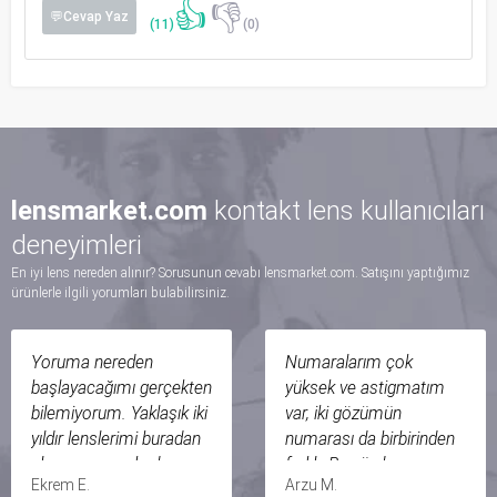
👍
👎
💬Cevap Yaz
(11)
(0)
lensmarket.com
kontakt lens kullanıcıları
deneyimleri
En iyi lens nereden alınır? Sorusunun cevabı lensmarket.com. Satışını yaptığımız
ürünlerle ilgili yorumları bulabilirsiniz.
Numaralarım çok
ilk olarak müşteri olarak
yüksek ve astigmatım
çok çok memnun
var, iki gözümün
olduğum fakat lens
numarası da birbirinden
market müşteri
farklı. Bu yüzden
hizmetlerini resmen
Arzu M.
Gül D.
herhangi bir optiğe
bezdirdiğim bir alış veriş