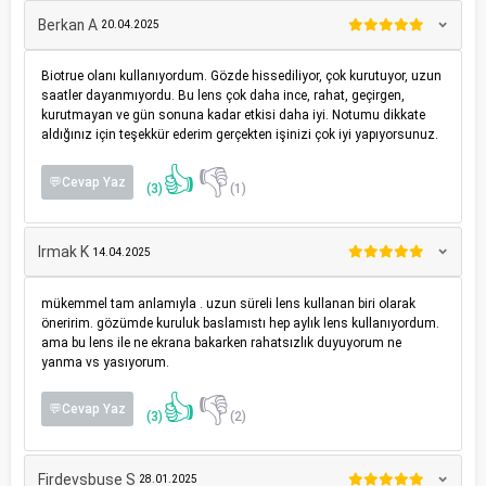
Berkan A
20.04.2025
Biotrue olanı kullanıyordum. Gözde hissediliyor, çok kurutuyor, uzun
saatler dayanmıyordu. Bu lens çok daha ince, rahat, geçirgen,
kurutmayan ve gün sonuna kadar etkisi daha iyi. Notumu dikkate
aldığınız için teşekkür ederim gerçekten işinizi çok iyi yapıyorsunuz.
👍
👎
💬Cevap Yaz
(3)
(1)
Irmak K
14.04.2025
mükemmel tam anlamıyla . uzun süreli lens kullanan biri olarak
öneririm. gözümde kuruluk baslamıstı hep aylık lens kullanıyordum.
ama bu lens ile ne ekrana bakarken rahatsızlık duyuyorum ne
yanma vs yasıyorum.
👍
👎
💬Cevap Yaz
(3)
(2)
Firdevsbuse S
28.01.2025