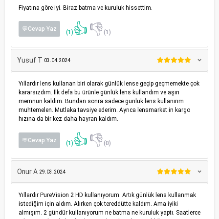
Fiyatına göre iyi. Biraz batma ve kuruluk hissettim.
👍
👎
💬Cevap Yaz
(1)
(1)
Yusuf T
03.04.2024
Yıllardır lens kullanan biri olarak günlük lense geçip geçmemekte çok
kararsızdım. İlk defa bu ürünle günlük lens kullandım ve aşırı
memnun kaldım. Bundan sonra sadece günlük lens kullanırım
muhtemelen. Mutlaka tavsiye ederim. Ayrıca lensmarket in kargo
hızına da bir kez daha hayran kaldım.
👍
👎
💬Cevap Yaz
(1)
(0)
Onur A
29.03.2024
Yıllardır PureVision 2 HD kullanıyorum. Artık günlük lens kullanmak
istediğim için aldım. Alırken çok tereddütte kaldım. Ama iyiki
almışım. 2 gündür kullanıyorum ne batma ne kuruluk yaptı. Saatlerce