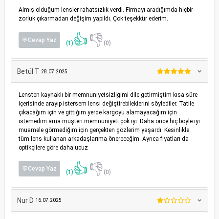
Almış olduğum lensler rahatsızlık verdi. Firmayı aradığımda hiçbir
zorluk çıkarmadan değişim yapıldı. Çok teşekkür ederim.
👍
👎
💬Cevap Yaz
(1)
(0)
Betül T
28.07.2025
Lensten kaynaklı bir memnuniyetsizliğimi dile getirmiştim kısa süre
içerisinde arayıp istersem lensi değiştirebileklerini söylediler. Tatile
çıkacağım için ve gittiğim yerde kargoyu alamayacağım için
istemedim ama müşteri memnuniyeti çok iyi. Daha önce hiç böyle iyi
muamele görmediğim için gerçekten gözlerim yaşardı. Kesinlikle
tüm lens kullanan arkadaşlarıma önereceğim. Ayrıca fiyatları da
optikçilere göre daha ucuz
👍
👎
💬Cevap Yaz
(1)
(0)
Nur D
16.07.2025