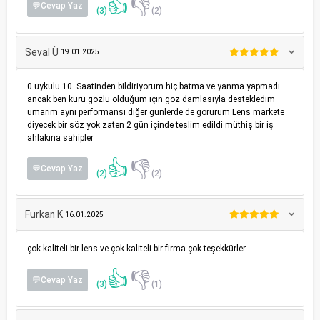
👍
👎
💬Cevap Yaz
(3)
(2)
Seval Ü
19.01.2025
0 uykulu 10. Saatinden bildiriyorum hiç batma ve yanma yapmadı
ancak ben kuru gözlü olduğum için göz damlasıyla destekledim
umarım aynı performansı diğer günlerde de görürüm Lens markete
diyecek bir söz yok zaten 2 gün içinde teslim edildi müthiş bir iş
ahlakına sahipler
👍
👎
💬Cevap Yaz
(2)
(2)
Furkan K
16.01.2025
çok kaliteli bir lens ve çok kaliteli bir firma çok teşekkürler
👍
👎
💬Cevap Yaz
(3)
(1)