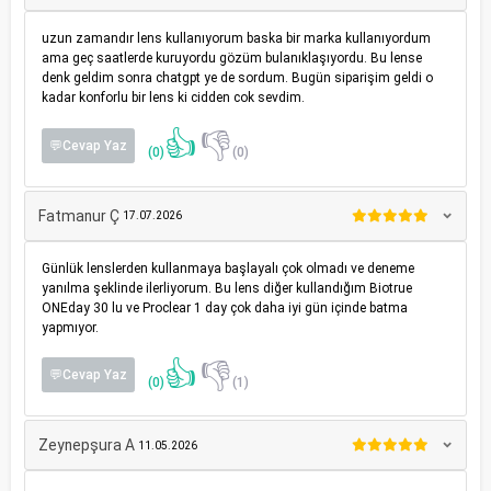
uzun zamandır lens kullanıyorum baska bir marka kullanıyordum
ama geç saatlerde kuruyordu gözüm bulanıklaşıyordu. Bu lense
denk geldim sonra chatgpt ye de sordum. Bugün siparişim geldi o
kadar konforlu bir lens ki cidden cok sevdim.
👍
👎
💬Cevap Yaz
(0)
(0)
Fatmanur Ç
17.07.2026
Günlük lenslerden kullanmaya başlayalı çok olmadı ve deneme
yanılma şeklinde ilerliyorum. Bu lens diğer kullandığım Biotrue
ONEday 30 lu ve Proclear 1 day çok daha iyi gün içinde batma
yapmıyor.
👍
👎
💬Cevap Yaz
(0)
(1)
Zeynepşura A
11.05.2026