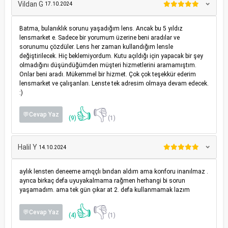
Vildan G
17.10.2024
Batma, bulanıklık sorunu yaşadığım lens. Ancak bu 5 yıldız
lensmarket e. Sadece bir yorumum üzerine beni aradılar ve
sorunumu çözdüler. Lens her zaman kullandığım lensle
değiştirilecek. Hiç beklemiyordum. Kutu açıldığı için yapacak bir şey
olmadığını düşündüğümden müşteri hizmetlerini aramamıştım.
Onlar beni aradı. Mükemmel bir hizmet. Çok çok teşekkür ederim
lensmarket ve çalışanları. Lenste tek adresim olmaya devam edecek.
:)
👍
👎
💬Cevap Yaz
(9)
(1)
Halil Y
14.10.2024
aylık lensten deneeme amqçlı bından aldım ama konforu inanılmaz .
ayrıca birkaç defa uyuyakalmama rağmen herhangi bi sorun
yaşamadım. ama tek gün çıkar at 2. defa kullanmamak lazım
👍
👎
💬Cevap Yaz
(4)
(1)