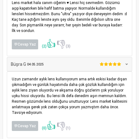
Lens market hala canım ciğerim ♥️ Lensi hiç sevmedim. Gözümü
açıp kapatırken bile hafif batma yapıyor. Normalde kullandığım
lensleri hissetmezdim. Bunu "ultra" yazıyor diye deneyeyim dedim :d
Kaç tane açtığım lenste aynı şey oldu. Benimle diğıılsın ultra one
day. Son pişmanlık neye yararrr, her şeyin bedeli var buraya kadarr:
İlk ve sondun.
👍
👎
💬Cevap Yaz
(2)
(3)
Büşra G
04.05.2025
Uzun zamandır aylık lens kullanıyorum ama artık eskisi kadar dışarı
çıkmadığım ve günlük hayatımda daha çok gözlük kullandığım için
aylık lens ziyan oluyordu ve akşama doğru gözlerim çok yoruluyor
uyku hissi oluyordu. Bu lensi ilk defa denedim aşırı memnun kaldım.
Resmen gözümde lens olduğunu unutturuyor. Lens market kalitesini
anlatmaya gerek yok zaten çokça yorum yazmıştım daha önce.
Tavsiye ediyorum.
👍
👎
💬Cevap Yaz
(0)
(1)