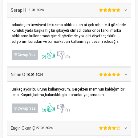
Serap H
13.07.2024
arkadaşım tavsiyesi ile kızıma aldık kullan at çok rahat etti gözünde
kuruluk yada başka hiç bir şikayeti olmadı daha önce farklı marka
aldık ama kullanamadı şimdi gözümde yok gibi diyof teşekkür
ediyorum buradan ve bu markadan kullanmaya devam edeceğiz
👍
👎
💬Cevap Yaz
(2)
(0)
Nihan Ö
10.07.2024
Birkaç aydır bu ürünü kullanıyorum. Gerçekten memnun kaldığım bir
lens. Kaşıntı,batma,bulanıklık gibi sorunlar yaşamadım.
👍
👎
💬Cevap Yaz
(3)
(1)
Engin Okan Ç
27.06.2024