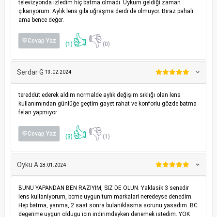
televizyonda izledim hiç batma olmadı. Uykum geldiği zaman
çıkarıyorum. Aylık lens gibi uğraşma derdi de olmuyor. Biraz pahalı
ama bence değer.
👍
👎
💬Cevap Yaz
(1)
(0)
Serdar G
13.02.2024
tereddüt ederek aldım normalde aylık değişim sıklığı olan lens
kullanımından günlüğe geçtim gayet rahat ve konforlu gözde batma
felan yapmıyor
👍
👎
💬Cevap Yaz
(3)
(1)
Oyku A
28.01.2024
BUNU YAPANDAN BEN RAZIYIM, SIZ DE OLUN. Yaklasik 3 senedir
lens kullaniyorum, bcme uygun tum markalari neredeyse denedim.
Hep batma, yanma, 2 saat sonra bulaniklasma sorunu yasadim. BC
degerime uygun oldugu icin indirimdeyken denemek istedim. YOK