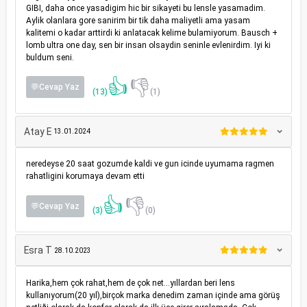
GIBI, daha once yasadigim hic bir sikayeti bu lensle yasamadim.
Aylik olanlara gore sanirim bir tik daha maliyetli ama yasam
kalitemi o kadar arttirdi ki anlatacak kelime bulamiyorum. Bausch +
lomb ultra one day, sen bir insan olsaydin seninle evlenirdim. Iyi ki
buldum seni.
👍
👎
💬Cevap Yaz
(13)
(1)
Atay E
13.01.2024
neredeyse 20 saat gozumde kaldi ve gun icinde uyumama ragmen
rahatligini korumaya devam etti
👍
👎
💬Cevap Yaz
(3)
(0)
Esra T
28.10.2023
Harika,hem çok rahat,hem de çok net...yıllardan beri lens
kullanıyorum(20 yıl),birçok marka denedim zaman içinde ama görüş