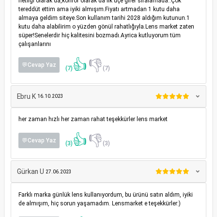
netliği olarak da,konfor olarak da ilk üçe girer sıralamada..Çok
tereddüt ettim ama iyiki almışım.Fiyatı artmadan 1 kutu daha
almaya geldim siteye.Son kullanım tarihi 2028 aldığım kutunun.1
kutu daha alabilirim o yüzden gönül rahatlığıyla.Lens market zaten
süper!Senelerdir hiç kalitesini bozmadı.Ayrica kutluyorum tüm
çalışanlarını
👍
👎
💬Cevap Yaz
(7)
(7)
Ebru K
16.10.2023
her zaman hızlı her zaman rahat teşekkürler lens market
👍
👎
💬Cevap Yaz
(3)
(3)
Gürkan U
27.06.2023
Farklı marka günlük lens kullanıyordum, bu ürünü satın aldım, iyiki
de almışım, hiç sorun yaşamadım. Lensmarket e teşekkürler:)