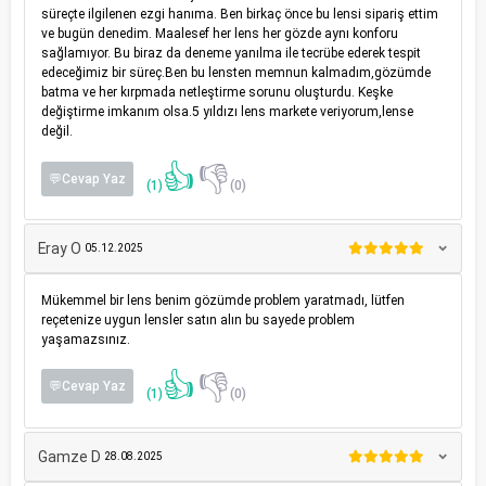
süreçte ilgilenen ezgi hanıma. Ben birkaç önce bu lensi sipariş ettim
ve bugün denedim. Maalesef her lens her gözde aynı konforu
sağlamıyor. Bu biraz da deneme yanılma ile tecrübe ederek tespit
edeceğimiz bir süreç.Ben bu lensten memnun kalmadım,gözümde
batma ve her kırpmada netleştirme sorunu oluşturdu. Keşke
değiştirme imkanım olsa.5 yıldızı lens markete veriyorum,lense
değil.
👍
👎
💬Cevap Yaz
(1)
(0)
Eray O
05.12.2025
Mükemmel bir lens benim gözümde problem yaratmadı, lütfen
reçetenize uygun lensler satın alın bu sayede problem
yaşamazsınız.
👍
👎
💬Cevap Yaz
(1)
(0)
Gamze D
28.08.2025