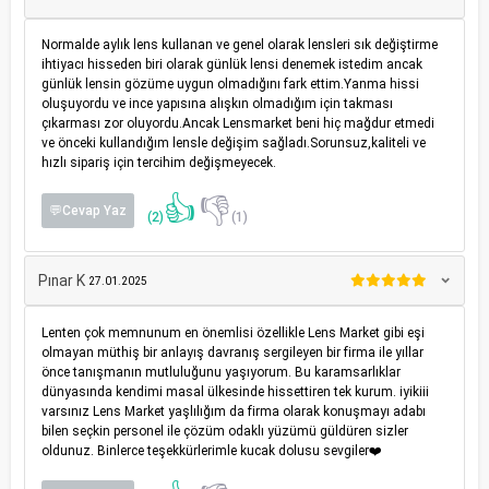
Normalde aylık lens kullanan ve genel olarak lensleri sık değiştirme
ihtiyacı hisseden biri olarak günlük lensi denemek istedim ancak
günlük lensin gözüme uygun olmadığını fark ettim.Yanma hissi
oluşuyordu ve ince yapısına alışkın olmadığım için takması
çıkarması zor oluyordu.Ancak Lensmarket beni hiç mağdur etmedi
ve önceki kullandığım lensle değişim sağladı.Sorunsuz,kaliteli ve
hızlı sipariş için tercihim değişmeyecek.
👍
👎
💬Cevap Yaz
(2)
(1)
Pınar K
27.01.2025
Lenten çok memnunum en önemlisi özellikle Lens Market gibi eşi
olmayan müthiş bir anlayış davranış sergileyen bir firma ile yıllar
önce tanışmanın mutluluğunu yaşıyorum. Bu karamsarlıklar
dünyasında kendimi masal ülkesinde hissettiren tek kurum. iyikiii
varsınız Lens Market yaşlılığım da firma olarak konuşmayı adabı
bilen seçkin personel ile çözüm odaklı yüzümü güldüren sizler
oldunuz. Binlerce teşekkürlerimle kucak dolusu sevgiler❤️