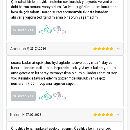
Çok rahat bir lens aylık lenslerim çok kuruluk yapıyordu ve yeni olsa
dahi batma sorunu yaşıyordum. Bu lensler gözümü hem kurutmadı
hem de çok rahattı. Kargo süreci sorunsuzdu ilk defa buradan
alışveriş yaptım tedirgindim ama bir sorun yaşamadım.
👍
👎
💬Cevap Yaz
(2)
(0)
Abdullah Ş
23.03.2026
suana kadar airoptix plus hydraglade , acuve oasy max 1 day ve
bunu kullandim acik ara bu hepsinden cok iyi 3 aylik kullaniyordum
ama gercekten bu parayi vermeye ikna oldum bu kadar rahat bir sey
yok. Kesinlikle tavsiye ederim gozlerimde kuruluk var ve goz
numaram 7.50 miyop ona ragmen super.
👍
👎
💬Cevap Yaz
(1)
(0)
Rahmi B
27.02.2026
Öncelikle lens markete teşekkür ederim. Özellikle benimle önceki