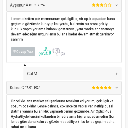
Ayşenur A
03.03.2024
Lensmarketten çok memnunum çok ilgililer, Air optix aquadan buna
geçtim o gözümde kuruyup kalıyordu, bu lensin su oranı çok iyi
kuruluk yapmıyor ama bulanık gösteriyor , yeni markalar denemeye
devam edeceğim uygun lensi bulana kadar devam etmek gerekiyor
sanırım
👍
👎
💬Cevap Yaz
(4)
(2)
Gül M
Kübra G
17.01.2024
Öncelikle lens market çalışanlarına teşekkür ediyorum, çok ilgili ve
çözüm odaklılar. Lense gelince, çok ince bir yapısı var, netliği güzel
Batma yanma bulanıklık yapmadı benim gözümde. Air Optix Plus
HydraGlyde lensini kullandım bir süre ama hiç rahat edemedim (bu
lense göre daha kalın ve gözde hissediliyor) , bu lense geçtim daha
rahat geldi bana.