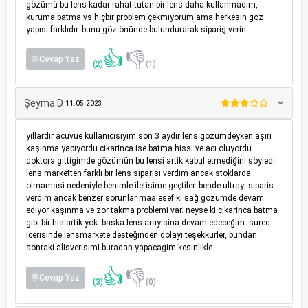
gözümü bu lens kadar rahat tutan bir lens daha kullanmadım,
kuruma batma vs hiçbir problem çekmiyorum ama herkesin göz
yapısı farklıdır. bunu göz önünde bulundurarak sipariş verin.
👍
👎
💬Cevap Yaz
(2)
(1)
Şeyma D
11.05.2023
yıllardır acuvue kullanicisiyim son 3 aydir lens gozumdeyken aşırı
kaşınma yapıyordu cikarinca ise batma hissi ve acı oluyordu.
doktora gittigimde gözümün bu lensi artik kabul etmediğini söyledi.
lens marketten farkli bir lens siparisi verdim ancak stoklarda
olmamasi nedeniyle benimle iletisime geçtiler. bende ultrayi siparis
verdim ancak benzer sorunlar maalesef ki sağ gözümde devam
ediyor kaşınma ve zor takma problemi var. neyse ki cikarinca batma
gibi bir his artik yok. baska lens arayisina devam edeceğim. surec
icerisinde lensmarkete desteğinden dolayı teşekkürler, bundan
sonraki alisverisimi buradan yapacagim kesinlikle.
👍
👎
💬Cevap Yaz
(3)
(0)