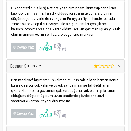
O kadar tatlısınız ki :)) Notlara yazdıgım ricamı kırmayıp bana lens
kabı göndermişsiniz.Tanıdık oldugu ıcın daha uyguna aldıgınızı
düşündugunuz yerlerden vazgecın.En uygun fiyatlı lensler burada
.Yine doktor ve optıkcı tavsıyesı ıle aldıgım lensler çöp çıkınca
bausch lomb markasında karar kıldım.Oksıjen gecırgenlıgı en yuksek
olan memnunıyetımın en fazla oldugu lens markası
👍
👎
💬Cevap Yaz
(3)
(2)
Ecenur K
05.08.2023
Ben maalesef hiç memnun kalmadım ürün takıldıktan hemen sonra
bulanıklaşıyor çok kalın ve büyük ayrıca mavi şeffaf değil lensi
çıkardıktan sonra gözümün çok kuruduğunu fark ettim iyi bir ürün
olduğunu düşünmüyorum uzun saatlerde gözde rahatsızlık
yaratıyor çıkarma ihtiyacı duyuyorum
👍
👎
💬Cevap Yaz
(7)
(5)