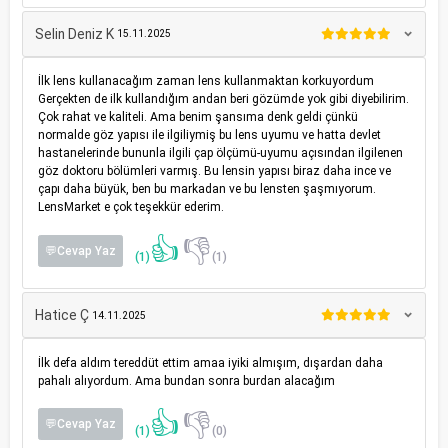
Selin Deniz K
15.11.2025
İlk lens kullanacağım zaman lens kullanmaktan korkuyordum
Gerçekten de ilk kullandığım andan beri gözümde yok gibi diyebilirim.
Çok rahat ve kaliteli. Ama benim şansıma denk geldi çünkü
normalde göz yapısı ile ilgiliymiş bu lens uyumu ve hatta devlet
hastanelerinde bununla ilgili çap ölçümü-uyumu açısından ilgilenen
göz doktoru bölümleri varmış. Bu lensin yapısı biraz daha ince ve
çapı daha büyük, ben bu markadan ve bu lensten şaşmıyorum.
LensMarket e çok teşekkür ederim.
👍
👎
💬Cevap Yaz
(1)
(1)
Hatice Ç
14.11.2025
İlk defa aldım tereddüt ettim amaa iyiki almışım, dışardan daha
pahalı alıyordum. Ama bundan sonra burdan alacağım
👍
👎
💬Cevap Yaz
(1)
(0)