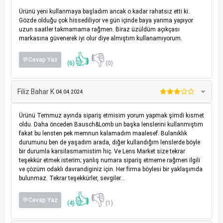
Ürünü yeni kullanmaya başladım ancak o kadar rahatsız etti ki.
Gözde olduğu çok hissediliyor ve gün içinde baya yanma yapıyor
uzun saatler takmamama rağmen. Biraz üzüldüm açıkçası
markasına güvenerek iyi olur diye almıştım kullanamıyorum.
👍
👎
💬Cevap Yaz
(6)
(0)
Filiz Bahar K
04.04.2024
Ürünü Temmuz ayında sipariş etmisim yorum yapmak şimdi kısmet
oldu. Daha önceden Bausch&Lomb un başka lenslerini kullanmıştım
fakat bu lensten pek memnun kalamadım maalesef. Bulanıklık
durumunu ben de yaşadım arada, diğer kullandığım lenslerde böyle
bir durumla karsilasmamistim hiç. Ve Lens Market size tekrar
teşekkür etmek isterim; yanlış numara sipariş etmeme rağmen ilgili
ve çözüm odaklı davrandiginiz için. Her firma böylesi bir yaklaşımda
bulunmaz. Tekrar teşekkürler, sevgiler...
👍
👎
💬Cevap Yaz
(4)
(1)