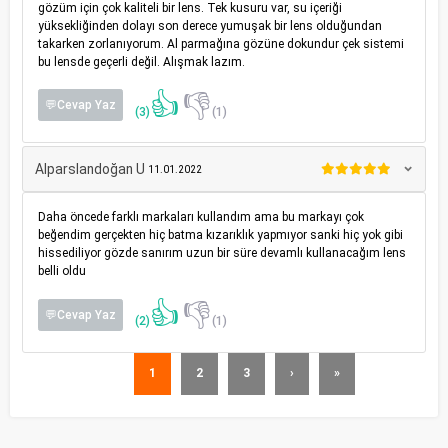
gözüm için çok kaliteli bir lens. Tek kusuru var, su içeriği
yüksekliğinden dolayı son derece yumuşak bir lens olduğundan
takarken zorlanıyorum. Al parmağına gözüne dokundur çek sistemi
bu lensde geçerli değil. Alışmak lazım.
👍
👎
💬Cevap Yaz
(3)
(1)
Alparslandoğan U
11.01.2022
Daha öncede farklı markaları kullandım ama bu markayı çok
beğendim gerçekten hiç batma kızarıklık yapmıyor sanki hiç yok gibi
hissediliyor gözde sanırım uzun bir süre devamlı kullanacağım lens
belli oldu
👍
👎
💬Cevap Yaz
(2)
(1)
1
2
3
›
»