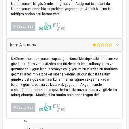
kullanıyorum. bir gözümde astigmat var .Astigmat için olani da
kullanıyorum onda hiç bir problem yaşamadım. Ancak bu lens ilk
taktığım andan beri batma yaptı .
👍
👎
💬Cevap Yaz
(6)
(0)
İrem A
15.04.2025
Üzülerek olumsuz yorum yapacağım; öncelikle kirpik dibi iltihabım ve
göz kuruluğum var o yüzden çok titizlenerek lens kullanıyorum ve
gözüme en uygun lensi seçmeye çalışıyorum bu yüzden bu markaya
geçmek istedim ve 2 paket sipariş verdim. Bugün ilk defa taktım
günde 3 defa göz damlası kullanmama rağmen akşama kadar
bulanık görme, batma ve kızarıklık yaşadım. Akşam lensleri
çıkarttığım zaman kornea çevrelerim kıpkırmızı olmuştu ve gözlerim
tahriş olmuştu. Maalesef bu marka asla bana uygun değil.
👍
👎
💬Cevap Yaz
(3)
(0)