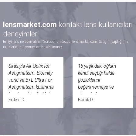
lensmarket.com
kontakt lens kullanıcıları
deneyimleri
En iyi lens nereden alınır? Sorusunun cevabı lensmarket.com. Satışını yaptığımız
ürünlerle ilgili yorumları bulabilirsiniz.
Sırasıyla Air Optix for
15 yaşındaki oğlum
Astigmatism, Biofinity
kendi seçtiği halde
Toric ve B+L Ultra For
gözlüklerini
Astigmatism kullanma
beğenmemeye ve
fırsatım oldu. Air Optix
şikayet etmeye
Erdem D.
Burak D.
ile mükemmel bir görüş
başladı.Yıllık göz
elde ederken, 4 saat
kontrolünde
sonra kuruma
doktorumuza lens
hissetmeye başladım.
ölçümü yaptırdım.İnanın
Sebebi gözümün
bir baba olarak aldığım
anatomisi, ofisimin ve
en iyi kararlardan