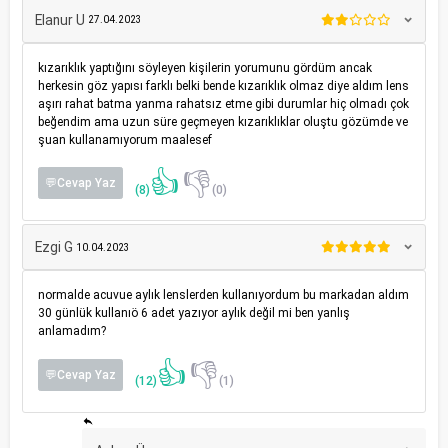
Elanur U
27.04.2023
kızarıklık yaptığını söyleyen kişilerin yorumunu gördüm ancak
herkesin göz yapısı farklı belki bende kızarıklık olmaz diye aldım lens
aşırı rahat batma yanma rahatsız etme gibi durumlar hiç olmadı çok
beğendim ama uzun süre geçmeyen kızarıklıklar oluştu gözümde ve
şuan kullanamıyorum maalesef
👍
👎
💬Cevap Yaz
(8)
(0)
Ezgi G
10.04.2023
normalde acuvue aylık lenslerden kullanıyordum bu markadan aldım
30 günlük kullanıö 6 adet yazıyor aylık değil mi ben yanlış
anlamadım?
👍
👎
💬Cevap Yaz
(12)
(1)