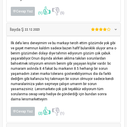
👍
👎
💬Cevap Yaz
(1)
(5)
İlayda Ş
22.12.2023
İlk defa lens deneyimim ve bu markayı tercih ettim gözümde yok gibi
ve gayet memnun kaldım sadece bazen hafif bulanıklık oluyor ama o
benim gözümden dolayı diye tahmin ediyorum gözüm çok çabuk
yaşarabiliyor.Onun dışında alırken aklıma takılan sorunlardan
bahsetmek istiyorum eminim benim gibi yaşayan kişiler vardır. bc
numaram aslında 8.4 fakat bu markanın 8.5 herhangi bir sorun
yaşamadım zaten marka tolerans gosterebiliyormus dia da farklı
dediğim gibi kafanıza hiç takmayın bir sorun olmuyor sadece kendi
numaralariniza yakın seçmeye çalışın umarım bir sorun
yasamazsiniz. Lensmarkete çok çok teşekkür ediyorum tüm
sorularıma cevap verip hediye de gönderdiği için bundan sonra
daima lensmarketteyim
👍
👎
💬Cevap Yaz
(2)
(1)