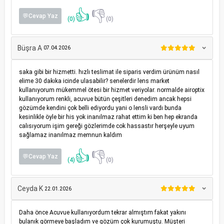
👍
👎
💬Cevap Yaz
(0)
(0)
Büşra A
07.04.2026
saka gibi bir hizmetti. hızlı teslimat ile siparis verdim ürünüm nasıl
elime 30 dakıka icinde ulasabilir? senelerdir lens market
kullanıyorum mükemmel ötesi bir hizmet veriyolar. normalde airoptix
kullanıyorum renkli, acuvue bütün çeşitleri denedim ancak hepsi
gözümde kendini çok belli ediyordu yani o lensli vardı bunda
kesinlikle öyle bir his yok inanılmaz rahat ettim ki ben hep ekranda
calısıyorum işim gereği gözlerimde cok hassastır herşeyle uyum
sağlamaz inanılmaz memnun kaldım
👍
👎
💬Cevap Yaz
(4)
(0)
Ceyda K
22.01.2026
Daha önce Acuvue kullanıyordum tekrar almıştım fakat yakını
bulanık görmeye başladım ve gözüm çok kurumuştu. Müşteri