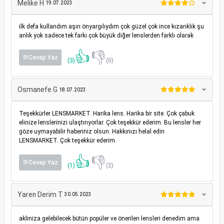
Melike H
19.07.2023
ilk defa kullandım aşırı önyargılıydım çok güzel çok ince kızarıklık şu
anlık yok sadece tek farkı çok büyük diğer lenslerden farklı olarak
👍
👎
💬Cevap Yaz
(3)
(0)
Osmanefe G
18.07.2023
Teşekkürler LENSMARKET. Harika lens. Harika bir site. Çok çabuk
elinize lenslerinizi ulaştırıyorlar. Çok teşekkür ederim. Bu lensler her
göze uymayabilir haberiniz olsun. Hakkınızı helal edin
LENSMARKET. Çok teşekkür ederim.
👍
👎
💬Cevap Yaz
(1)
(2)
Yaren Derim T
30.05.2023
akliniza gelebilecek bütün popüler ve önerilen lensleri denedim ama