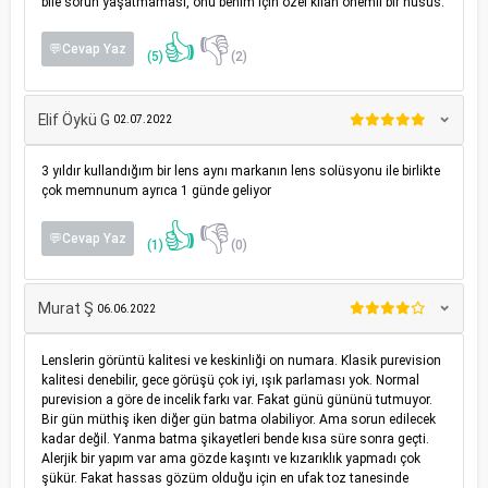
bile sorun yaşatmaması, onu benim için özel kılan önemli bir husus.
👍
👎
💬Cevap Yaz
(5)
(2)
Elif Öykü G
02.07.2022
3 yıldır kullandığım bir lens aynı markanın lens solüsyonu ile birlikte
çok memnunum ayrıca 1 günde geliyor
👍
👎
💬Cevap Yaz
(1)
(0)
Murat Ş
06.06.2022
Lenslerin görüntü kalitesi ve keskinliği on numara. Klasik purevision
kalitesi denebilir, gece görüşü çok iyi, ışık parlaması yok. Normal
purevision a göre de incelik farkı var. Fakat günü gününü tutmuyor.
Bir gün müthiş iken diğer gün batma olabiliyor. Ama sorun edilecek
kadar değil. Yanma batma şikayetleri bende kısa süre sonra geçti.
Alerjik bir yapım var ama gözde kaşıntı ve kızarıklık yapmadı çok
şükür. Fakat hassas gözüm olduğu için en ufak toz tanesinde