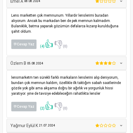
Emel A
08.08.2024
Lens marketten çok memnunum. Yıllardır lenslerimi buradan
alıyorum. Ancak bu markadan ben de pek memnun kalmadım.
Bulanıklık, batma yaparak gözümün defalarca kızarıp kurulduğuna
şahit oldum.
👍
👎
💬Cevap Yaz
(4)
(0)
Özlem B
05.08.2024
lensmarketm ten sürekli farklı markaların lenslerini alıp deniyorum,
bundan çok memnun kaldım, özellikle ilk taktığım sabah saatlerinde
gözde yok gibi ama akşama doğru bir ağırlık ve yorgunluk hissi
yaratıyor. yine de tavsiye edebileceğim rahatlıkta lensler
👍
👎
💬Cevap Yaz
(2)
(0)
Yağmur Eylül K
21.07.2024