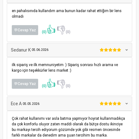
en pahalısınıda kullandım ama bunun kadar rahat ettiğim bir lens
olmadı
👍
👎
💬Cevap Yaz
(0)
(0)
Sedanur K
05.06.2026
ilk sipariş ve ilk memnuniyetim :) Sipariş sonrası hızlı arama ve
kargo için teşekkürler lens market :)
👍
👎
💬Cevap Yaz
(0)
(0)
Ece A
05.05.2026
Çok rahat kullanımı var asla batma yapmıyor hoyrat kullanmadıkça
da çok konforlu oluyor zaten maddi olarak da bütçe dostu ikinciye
bu markayı tercih ediyorum gözümde yok gibi resmen öncesinde
farklı markalar da denedim ama şuan tercihim bu marka.