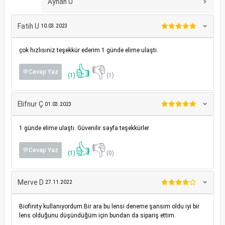
Ayhan Ü
Fatih U
10.03.2023
çok hızlısıniz teşekkür ederim 1 günde elime ulaştı.
👍
👎
💬Cevap Yaz
(1)
(1)
Elifnur Ç
01.03.2023
1 günde elime ulaştı. Güvenilir sayfa teşekkürler
👍
👎
💬Cevap Yaz
(1)
(0)
Merve D
27.11.2022
Biofinity kullanıyordum.Bir ara bu lensi deneme şansım oldu iyi bir
lens olduğunu düşündüğüm için bundan da sipariş ettim.