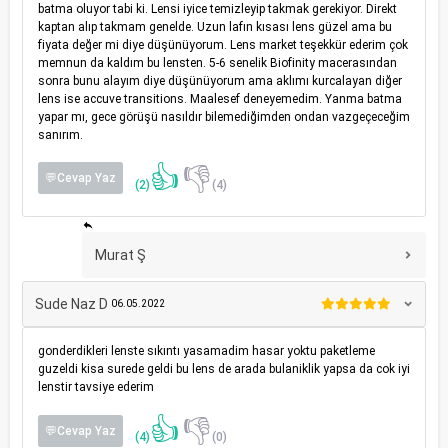
batma oluyor tabi ki. Lensi iyice temizleyip takmak gerekiyor. Direkt
kaptan alıp takmam genelde. Uzun lafın kısası lens güzel ama bu
fiyata değer mi diye düşünüyorum. Lens market teşekkür ederim çok
memnun da kaldım bu lensten. 5-6 senelik Biofinity macerasından
sonra bunu alayım diye düşünüyorum ama aklımı kurcalayan diğer
lens ise accuve transitions. Maalesef deneyemedim. Yanma batma
yapar mı, gece görüşü nasıldır bilemediğimden ondan vazgeçeceğim
sanırım.
👍
👎
💬Cevap Yaz
(2)
(4)
Murat Ş
Sude Naz D
06.05.2022
gonderdikleri lenste sıkıntı yasamadim hasar yoktu paketleme
guzeldi kisa surede geldi bu lens de arada bulaniklik yapsa da cok iyi
lenstir tavsiye ederim
👍
👎
💬Cevap Yaz
(4)
(0)