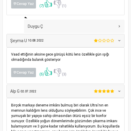
👍
👎
💬Cevap Yaz
(7)
(1)
Duygu Ç
Şeyma U
10.08.2022
Vaad ettiğinin aksine gece görüşü kötü lens özellikle gün ışığı
olmadığında bulanık gösteriyor
👍
👎
💬Cevap Yaz
(5)
(3)
Alp G
02.07.2022
Birçok markayı deneme imkânı bulmuş biri olarak Ultra'nın en
memnun kaldığım lens olduğunu söyleyebilirim. Çok ince ve
yumuşak bir yapıya sahip olmasından ötürü eşsiz bir konfor
sunuyor. Özellikle yoğun dönemlerimde gözümden çıkarma imkanı
bulamıyorum ve 3 güne kadar rahatlıkla kullanıyorum. Bu koşullarda