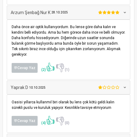
Arzum Şenbağ Nur K
28.10.2025
Daha önce air optik kullanıyordum. Bu lense göre daha kalın ve
kendini belli ediyordu. Ama bu hem görece daha ince ve belli olmuyor.
Daha konforlu hissediyorum. Diğerinde uzun saatler sonunda
bulanık görme başlıyordu ama bunda öyle bir sorun yaşamadım.
Tek sıkıntı biraz ince olduğu için çıkarırken zorlanıyorum. Alışmak
gerekiyor.
👍
👎
💬Cevap Yaz
(2)
(1)
Yaprak D
10.10.2025
Oasisi yıllarca kullanmıl biri olarak bu lens çok kötü geldi.kalın
sürekli puslu ve kuruluk yapıyor. Kesnlikle tavsiye etmiyorum
👍
👎
💬Cevap Yaz
(4)
(0)