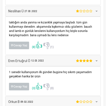
Neslihan Ü
27.03.2022
taktığım anda yanma ve kızarıklık yapmaya başladı. tüm gün
kullanmayı denedim. akşamında kıpkırmızı oldu gözlerim. baush
and lamb ın günlük lenslerini kullanıyordum hiç böyle sorunla
karşılaşmadım. bana uymadı bu lens nedense
👍
👎
💬Cevap Yaz
(8)
(1)
Eren Ertuğrul Ö
12.03.2022
1 senedir kullanıyorum ilk günden bugüne hiç sıkıntı yaşamadım
gerçekten harika bir ürün
👍
👎
💬Cevap Yaz
(3)
(0)
Orkun B
09.02.2022