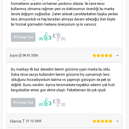
hizmetlerini aradım ve hemen yardımcı oldular. İki tane lensi
kullanmış olmama rağmen yeni ve doktorumun önerdiği bu marka
lensle değişim sağladılar. Zaten ailecek LensMarketten başka yerden
lens almıyorduk ve hep buradan almaya devam edeceğiz Ben böyle
bir hizmet görmedim herkese öneriyorum iyi ki varsınız
👍
👎
💬Cevap Yaz
(8)
(0)
İrem B
06.01.2026
Bu markayı ilk kez denedim benim gözüme uyan marka bu oldu.
Daha önce oasys kullandım benim gözüme hiç uymamıştı lens
olduğunu hissediyordum batma vs yapmıştı görüşüm de pek iyi
değildi. Bunu sevdim. Ayrıca lensmarkete teşekkür ederim çok hızlı
kargoladılar ertesi gün elime ulaştı. Paketlemesi de çok iyiydi
👍
👎
💬Cevap Yaz
(0)
(2)
Havva T
27.12.2025