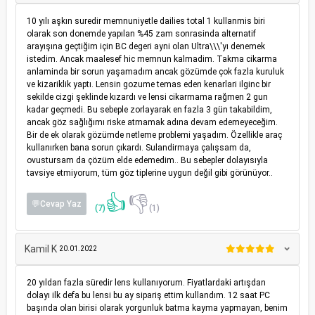
10 yılı aşkın suredir memnuniyetle dailies total 1 kullanmis biri
olarak son donemde yapılan %45 zam sonrasinda alternatif
arayışına geçtiğim için BC degeri ayni olan Ultra\\\'yı denemek
istedim. Ancak maalesef hic memnun kalmadim. Takma cikarma
anlaminda bir sorun yaşamadım ancak gözümde çok fazla kuruluk
ve kizariklik yaptı. Lensin gozume temas eden kenarlari ilginc bir
sekilde cizgi şeklinde kızardı ve lensi cikarmama rağmen 2 gun
kadar geçmedi. Bu sebeple zorlayarak en fazla 3 gün takabildim,
ancak göz sağlığımı riske atmamak adına devam edemeyeceğim.
Bir de ek olarak gözümde netleme problemi yaşadım. Özellikle araç
kullanırken bana sorun çıkardı. Sulandirmaya çalışsam da,
ovustursam da çözüm elde edemedim.. Bu sebepler dolayısıyla
tavsiye etmiyorum, tüm göz tiplerine uygun değil gibi görünüyor..
👍
👎
💬Cevap Yaz
(7)
(1)
Kamil K
20.01.2022
20 yıldan fazla süredir lens kullanıyorum. Fiyatlardaki artışdan
dolayı ilk defa bu lensi bu ay sipariş ettim kullandım. 12 saat PC
başında olan birisi olarak yorgunluk batma kayma yapmayan, benim