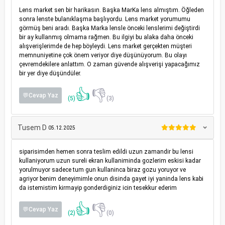
Lens market sen bir harikasın. Başka MarKa lens almıştım. Öğleden
sonra lenste bulanıklaşma başlıyordu. Lens market yorumumu
görmüş beni aradı. Başka Marka lensle önceki lenslerimi değiştirdi
bir ay kullanmış olmama rağmen. Bu ilgiyi bu alaka daha önceki
alışverişlerimde de hep böyleydi. Lens market gerçekten müşteri
memnuniyetine çok önem veriyor diye düşünüyorum. Bu olayı
çevremdekilere anlattım. O zaman güvende alışverişi yapacağımız
bir yer diye düşündüler.
👍
👎
💬Cevap Yaz
(5)
(3)
Tusem D
05.12.2025
siparisimden hemen sonra teslim edildi uzun zamandir bu lensi
kullaniyorum uzun sureli ekran kullaniminda gozlerim eskisi kadar
yorulmuyor sadece tum gun kullaninca biraz gozu yoruyor ve
agriyor benim deneyimimle onun disinda gayet iyi yaninda lens kabi
da istemistim kirmayip gonderdiginiz icin tesekkur ederim
👍
👎
💬Cevap Yaz
(2)
(0)