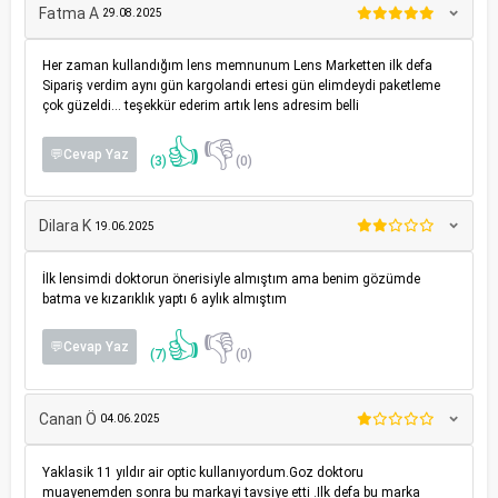
Fatma A
29.08.2025
Her zaman kullandığım lens memnunum Lens Marketten ilk defa
Sipariş verdim aynı gün kargolandi ertesi gün elimdeydi paketleme
çok güzeldi... teşekkür ederim artık lens adresim belli
👍
👎
💬Cevap Yaz
(3)
(0)
Dilara K
19.06.2025
İlk lensimdi doktorun önerisiyle almıştım ama benim gözümde
batma ve kızarıklık yaptı 6 aylık almıştım
👍
👎
💬Cevap Yaz
(7)
(0)
Canan Ö
04.06.2025
Yaklasik 11 yıldır air optic kullanıyordum.Goz doktoru
muayenemden sonra bu markayi tavsiye etti .Ilk defa bu marka