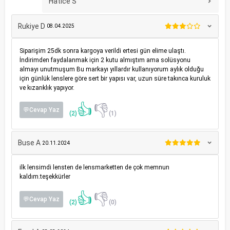
Hatice S
Rukiye D
08.04.2025
Siparişim 25dk sonra kargoya verildi ertesi gün elime ulaştı.
İndirimden faydalanmak için 2 kutu almıştım ama solüsyonu
almayı unutmuşum Bu markayı yıllardır kullanıyorum aylık olduğu
için günlük lenslere göre sert bir yapısı var, uzun süre takınca kuruluk
ve kızarıklık yapıyor.
👍
👎
💬Cevap Yaz
(2)
(1)
Buse A
20.11.2024
ilk lensimdi lensten de lensmarketten de çok memnun
kaldım.teşekkürler
👍
👎
💬Cevap Yaz
(2)
(0)