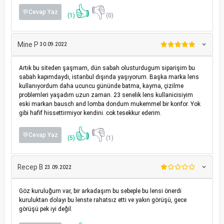
👍
👎
💬Cevap Yaz
(1)
(0)
Mine P
30.09.2022
Artık bu siteden şaşmam, dün sabah olusturdugum siparişim bu
sabah kapımdaydı, istanbul dışında yaşıyorum. Başka marka lens
kullanıyordum daha ucuncu gününde batma, kayma, çizilme
problemleri yaşadım uzun zaman. 23 senelik lens kullanicisiyim
eski markan bausch and lomba dondum mukemmel bir konfor. Yok
gibi hafif hissettirmiyor kendini. cok tesekkur ederim.
👍
👎
💬Cevap Yaz
(5)
(1)
Recep B
23.09.2022
Göz kuruluğum var, bir arkadaşım bu sebeple bu lensi önerdi
kuruluktan dolayı bu lenste rahatsız etti ve yakın görüşü, gece
görüşü pek iyi değil.