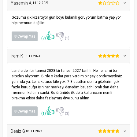
Yasemin A
14.12.2023
Gözümü çık kızartıyor gün boyu bulanık görüyorum batma yapıyor
hiç memnun değilim
👍
👎
💬Cevap Yaz
(7)
(1)
İrem K
18.11.2023
Lenslerden bir tanesi 2028 bir tanesi 2027 tarihli. Her lensimi bu
siteden alıyorum. Birde o kadar para verdim bir şey gönderseydiniz
yanında ya. Lens kutusu bile yok. 7-8 saatten sonra gözlerim çok
fazla kuruduğu için her markayı denedim bausch lomb dan daha
memnun kaldım sanki. Bu ürünüde ilk defa kullanıcam nemli
bırakma etkisi daha fazlaymış diye bunu aldım
👍
👎
💬Cevap Yaz
(1)
(3)
Deniz G
03.11.2023