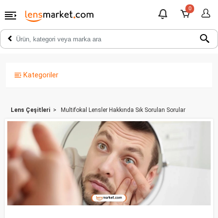
0
Kategoriler
Lens Çeşitleri
Multifokal Lensler Hakkında Sık Sorulan Sorular