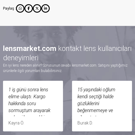
Paylaş :
lensmarket.com
kontakt lens kullanıcıları
deneyimleri
En iyi lens nereden alınır? Sorusunun cevabı lensmarket.com. Satışını yaptığımız
ürünlerle ilgili yorumları bulabilirsiniz.
1 iş günü sonra lens
15 yaşındaki oğlum
elime ulaştı. Kargo
kendi seçtiği halde
hakkında soru
gözlüklerini
sormuştum arayarak
beğenmemeye ve
çok mükemmel bir
şikayet etmeye
Kayra Ö.
Burak D.
şekilde açıkladilar.
başladı.Yıllık göz
Müşteri hizmetleri ilgisi
kontrolünde