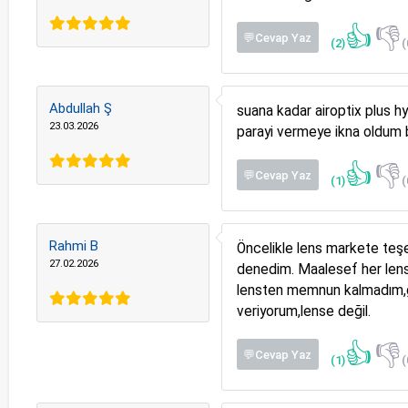
👍
👎
💬Cevap Yaz
(2)
(
Abdullah Ş
suana kadar airoptix plus h
23.03.2026
parayi vermeye ikna oldum 
👍
👎
💬Cevap Yaz
(1)
(
Rahmi B
Öncelikle lens markete teşe
27.02.2026
denedim. Maalesef her lens
lensten memnun kalmadım,gö
veriyorum,lense değil.
👍
👎
💬Cevap Yaz
(1)
(