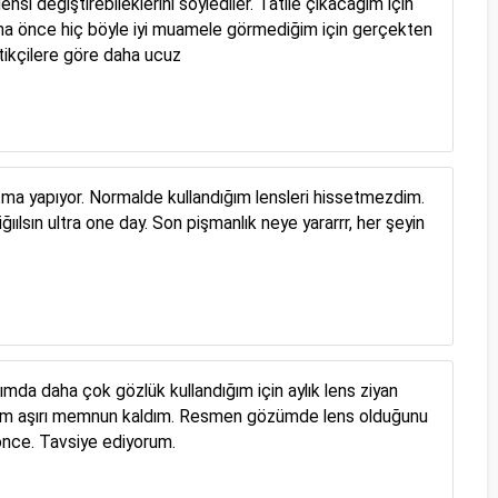
nsi değiştirebileklerini söylediler. Tatile çıkacağım için
ha önce hiç böyle iyi muamele görmediğim için gerçekten
ptikçilere göre daha ucuz
ma yapıyor. Normalde kullandığım lensleri hissetmezdim.
ılsın ultra one day. Son pişmanlık neye yararrr, her şeyin
ımda daha çok gözlük kullandığım için aylık lens ziyan
nedim aşırı memnun kaldım. Resmen gözümde lens olduğunu
önce. Tavsiye ediyorum.