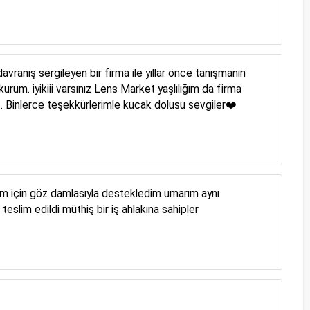
ranış sergileyen bir firma ile yıllar önce tanışmanın
rum. iyikiii varsınız Lens Market yaşlılığım da firma
. Binlerce teşekkürlerimle kucak dolusu sevgiler❤️
m için göz damlasıyla destekledim umarım aynı
lim edildi müthiş bir iş ahlakına sahipler