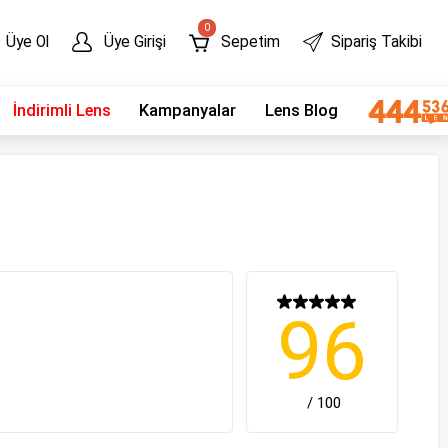
0
Üye Ol
Üye Girişi
Sepetim
Sipariş Takibi
İndirimli Lens
Kampanyalar
Lens Blog
96
/ 100