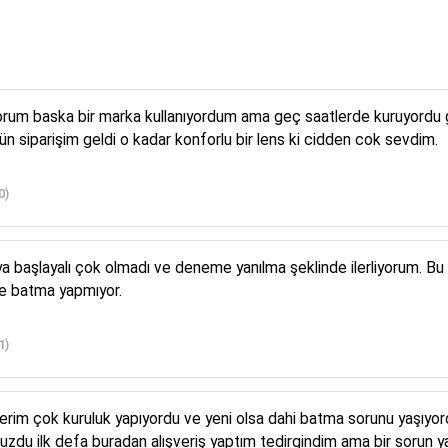
yorum baska bir marka kullanıyordum ama geç saatlerde kuruyordu 
 siparişim geldi o kadar konforlu bir lens ki cidden cok sevdim.
0)
a başlayalı çok olmadı ve deneme yanılma şeklinde ilerliyorum. Bu
de batma yapmıyor.
1)
nslerim çok kuruluk yapıyordu ve yeni olsa dahi batma sorunu yaş
suzdu ilk defa buradan alışveriş yaptım tedirgindim ama bir sorun