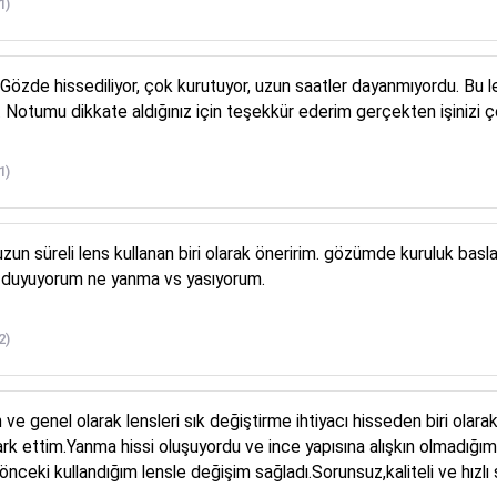
1)
. Gözde hissediliyor, çok kurutuyor, uzun saatler dayanmıyordu. Bu
. Notumu dikkate aldığınız için teşekkür ederim gerçekten işinizi ç
1)
n süreli lens kullanan biri olarak öneririm. gözümde kuruluk baslam
k duyuyorum ne yanma vs yasıyorum.
2)
 ve genel olarak lensleri sık değiştirme ihtiyacı hisseden biri ola
rk ettim.Yanma hissi oluşuyordu ve ince yapısına alışkın olmadığı
nceki kullandığım lensle değişim sağladı.Sorunsuz,kaliteli ve hızlı