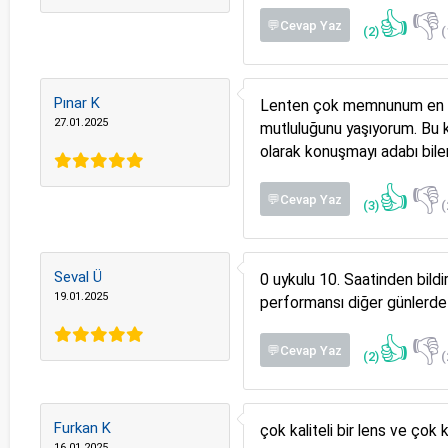
👍
👎
💬Cevap Yaz
(2)
(
Pınar K
Lenten çok memnunum en önem
27.01.2025
mutluluğunu yaşıyorum. Bu ka
olarak konuşmayı adabı bile
👍
👎
💬Cevap Yaz
(3)
(
Seval Ü
0 uykulu 10. Saatinden bil
19.01.2025
performansı diğer günlerde 
👍
👎
💬Cevap Yaz
(2)
(
Furkan K
çok kaliteli bir lens ve çok 
16.01.2025