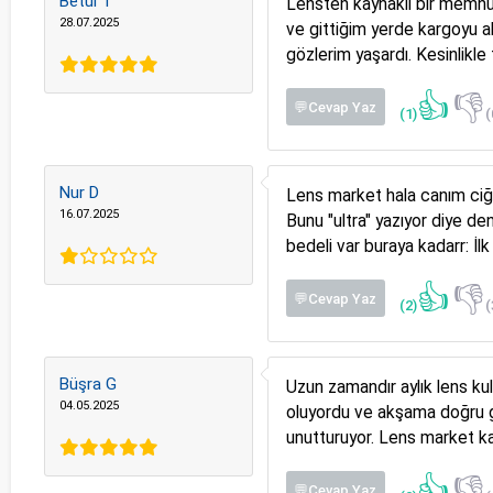
Betül T
Lensten kaynaklı bir memnuni
28.07.2025
ve gittiğim yerde kargoyu 
gözlerim yaşardı. Kesinlikle
👍
👎
💬Cevap Yaz
(1)
(
Nur D
Lens market hala canım ciğ
16.07.2025
Bunu "ultra" yazıyor diye de
bedeli var buraya kadarr: İl
👍
👎
💬Cevap Yaz
(2)
(
Büşra G
Uzun zamandır aylık lens ku
04.05.2025
oluyordu ve akşama doğru g
unutturuyor. Lens market k
👍
👎
💬Cevap Yaz