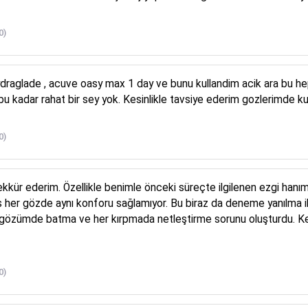
0)
ydraglade , acuve oasy max 1 day ve bunu kullandim acik ara bu he
bu kadar rahat bir sey yok. Kesinlikle tavsiye ederim gozlerimde
0)
kkür ederim. Özellikle benimle önceki süreçte ilgilenen ezgi hanım
 her gözde aynı konforu sağlamıyor. Bu biraz da deneme yanılma i
zümde batma ve her kırpmada netleştirme sorunu oluşturdu. Keşk
0)