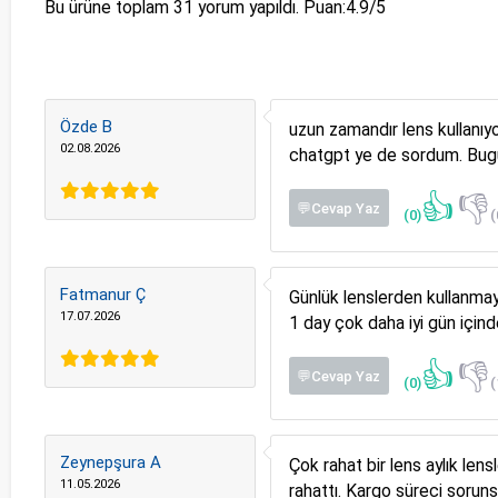
Bu ürüne toplam
31
yorum yapıldı. Puan:
4.9
/5
Özde B
uzun zamandır lens kullanı
02.08.2026
chatgpt ye de sordum. Bugün
👍
👎
💬Cevap Yaz
(0)
(
Fatmanur Ç
Günlük lenslerden kullanmay
17.07.2026
1 day çok daha iyi gün için
👍
👎
💬Cevap Yaz
(0)
(
Zeynepşura A
Çok rahat bir lens aylık le
11.05.2026
rahattı. Kargo süreci sorun