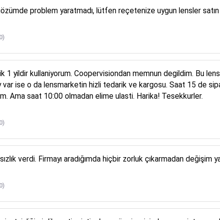
zümde problem yaratmadı, lütfen reçetenize uygun lensler satın 
0)
asik 1 yildir kullaniyorum. Coopervisiondan memnun degildim. Bu len
var ise o da lensmarketin hizli tedarik ve kargosu. Saat 15 de sip
m. Ama saat 10:00 olmadan elime ulasti. Harika! Tesekkurler.
0)
sızlık verdi. Firmayı aradığımda hiçbir zorluk çıkarmadan değişim y
0)