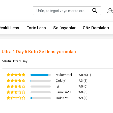
Renkli Lens
Toric Lens
Solüsyonlar
Göz Damlaları
Ultra 1 Day 6 Kutu Set lens yorumları
6 Kutu Ultra 1 Day
Mükemmel
%89 (31)
Çok İyi
%3 (1)
İyi
%0 (0)
Fena Değil
%0 (0)
Çok Kötü
%9 (3)