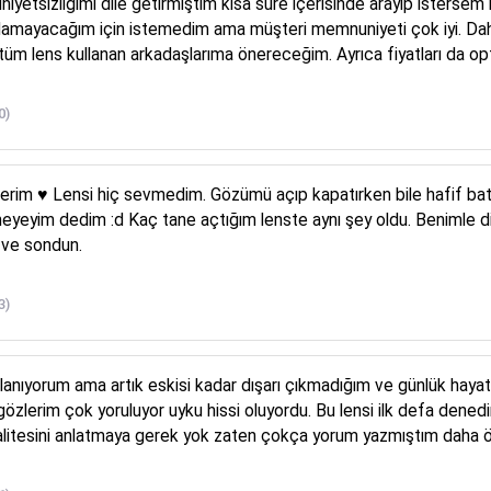
yetsizliğimi dile getirmiştim kısa süre içerisinde arayıp istersem le
alamayacağım için istemedim ama müşteri memnuniyeti çok iyi. Da
 tüm lens kullanan arkadaşlarıma önereceğim. Ayrıca fiyatları da o
0)
erim ♥️ Lensi hiç sevmedim. Gözümü açıp kapatırken bile hafif bat
neyeyim dedim :d Kaç tane açtığım lenste aynı şey oldu. Benimle diğı
k ve sondun.
3)
llanıyorum ama artık eskisi kadar dışarı çıkmadığım ve günlük hayat
özlerim çok yoruluyor uyku hissi oluyordu. Bu lensi ilk defa de
alitesini anlatmaya gerek yok zaten çokça yorum yazmıştım daha 