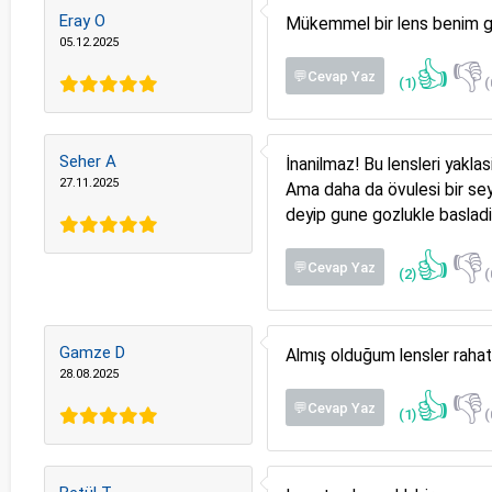
Eray O
Mükemmel bir lens benim gö
05.12.2025
👍
👎
💬Cevap Yaz
(1)
(
Seher A
İnanilmaz! Bu lensleri yakl
27.11.2025
Ama daha da övulesi bir sey 
deyip gune gozlukle basladi
👍
👎
💬Cevap Yaz
(2)
(
Gamze D
Almış olduğum lensler rahat
28.08.2025
👍
👎
💬Cevap Yaz
(1)
(