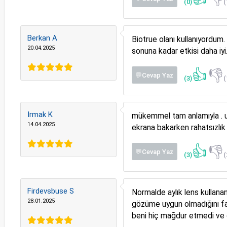
(0)
(
Berkan A
Biotrue olanı kullanıyordum
20.04.2025
sonuna kadar etkisi daha iyi
👍
👎
💬Cevap Yaz
(3)
(
Irmak K
mükemmel tam anlamıyla . uzu
14.04.2025
ekrana bakarken rahatsızlı
👍
👎
💬Cevap Yaz
(3)
(
Firdevsbuse S
Normalde aylık lens kullanan
28.01.2025
gözüme uygun olmadığını fa
beni hiç mağdur etmedi ve ö