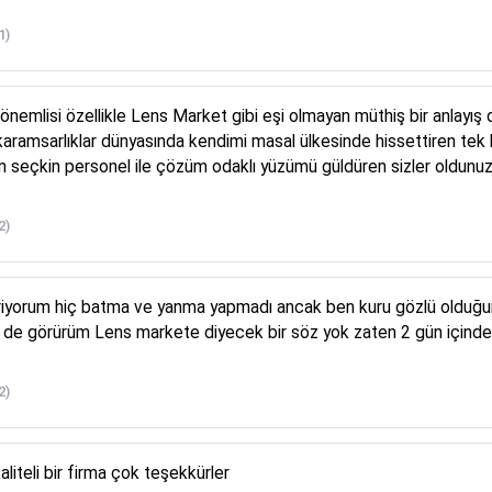
1)
lisi özellikle Lens Market gibi eşi olmayan müthiş bir anlayış dav
ramsarlıklar dünyasında kendimi masal ülkesinde hissettiren tek ku
n seçkin personel ile çözüm odaklı yüzümü güldüren sizler oldunuz
2)
diriyorum hiç batma ve yanma yapmadı ancak ben kuru gözlü olduğu
de görürüm Lens markete diyecek bir söz yok zaten 2 gün içinde tes
2)
kaliteli bir firma çok teşekkürler