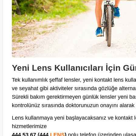
Yeni Lens Kullanıcıları İçin G
Tek kullanımlık şeffaf lensler, yeni kontakt lens kul
ve seyahat gibi aktiviteler sırasında gözlüğe altern
Sürekli bakım gerektirmeyen günlük lensler yeni baş
kontrolünüz sırasında doktorunuzun onayını alarak 
Lens kullanmaya yeni başlayacaksanız ve kontakt l
hizmetlerimize
444 53 67 (444
LENS
)
nolu telefon üzerinden ulaşa