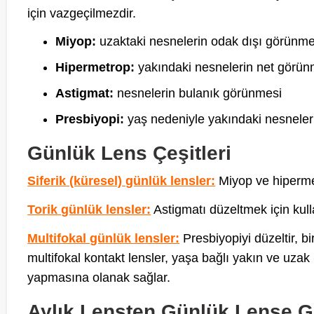
için vazgeçilmezdir.
Miyop:
uzaktaki nesnelerin odak dışı görünme
Hipermetrop:
yakındaki nesnelerin net görü
Astigmat:
nesnelerin bulanık görünmesi
Presbiyopi:
yaş nedeniyle yakındaki nesneler
Günlük Lens Çeşitleri
Siferik (küresel) günlük lensler:
Miyop ve hipermet
Torik günlük lensler:
Astigmatı düzeltmek için kulla
Multifokal günlük lensler:
Presbiyopiyi düzeltir, bi
multifokal kontakt lensler, yaşa bağlı yakın ve uza
yapmasına olanak sağlar.
Aylık Lensten Günlük Lense 