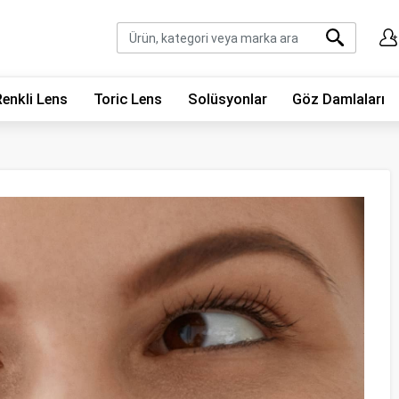
Renkli Lens
Toric Lens
Solüsyonlar
Göz Damlaları