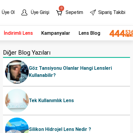
0
Üye Ol
Üye Girişi
Sepetim
Sipariş Takibi
İndirimli Lens
Kampanyalar
Lens Blog
Diğer Blog Yazıları
Göz Tansiyonu Olanlar Hangi Lensleri
Kullanabilir?
Tek Kullanımlık Lens
Silikon Hidrojel Lens Nedir ?