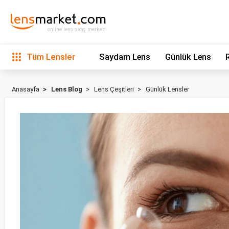
online lens satış merkezi
Tüm Lensler
Saydam Lens
Günlük Lens
Anasayfa
Lens Blog
Lens Çeşitleri
Günlük Lensler