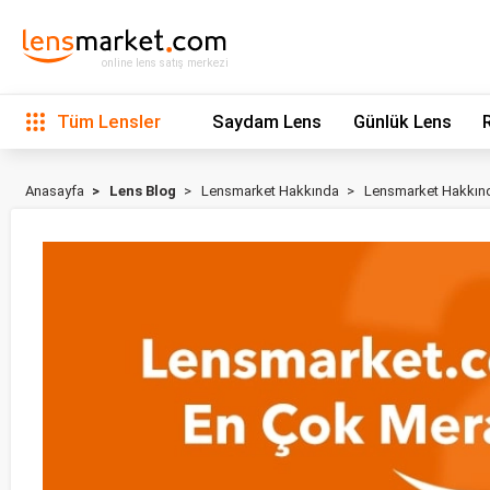
online lens satış merkezi
Tüm Lensler
Saydam Lens
Günlük Lens
Anasayfa
Lens Blog
Lensmarket Hakkında
Lensmarket Hakkınd