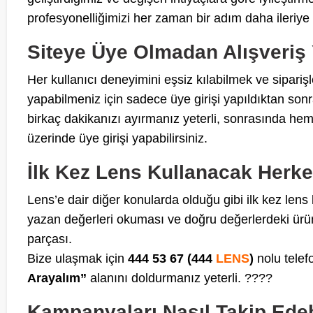
profesyonelliğimizi her zaman bir adım daha ileriye 
Siteye Üye Olmadan Alışveriş 
Her kullanıcı deneyimini eşsiz kılabilmek ve siparişl
yapabilmeniz için sadece üye girişi yapıldıktan sonr
birkaç dakikanızı ayırmanız yeterli, sonrasında h
üzerinde üye girişi yapabilirsiniz.
İlk Kez Lens Kullanacak Herk
Lens’e dair diğer konularda olduğu gibi ilk kez lens
yazan değerleri okuması ve doğru değerlerdeki ürün
parçası.
Bize ulaşmak için
444 53 67 (444
LENS
)
nolu tele
Arayalım”
alanını doldurmanız yeterli. ????
Kampanyaları Nasıl Takip Edeb