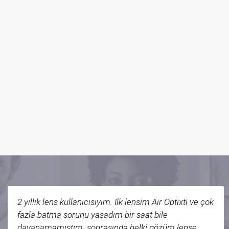
2 yıllık lens kullanıcısıyım. İlk lensim Air Optixti ve çok
fazla batma sorunu yaşadım bir saat bile
dayanamamıştım. sonrasında belki gözüm lense