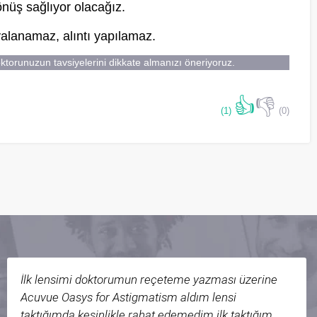
önüş sağlıyor olacağız.
pyalanamaz, alıntı yapılamaz.
oktorunuzun tavsiyelerini dikkate almanızı öneriyoruz.
👍
👎
(1)
(0)
İlk lensimi doktorumun reçeteme yazması üzerine
Acuvue Oasys for Astigmatism aldım lensi
taktığımda kesinlikle rahat edemedim ilk taktığım