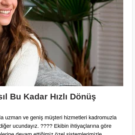
sıl Bu Kadar Hızlı Dönüş
ında uzman ve geniş müşteri hizmetleri kadromuzla
 diğer ucundayız. ???? Ekibin ihtiyaçlarına göre
melerine devam ettiğimiz özel sistemlerimizle