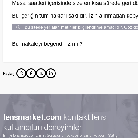
Mesai saatleri içerisinde size en kısa sürede geri d
Bu içeriğin tüm hakları saklıdır. İzin alınmadan ko
Bu sitede yer alan metinler bilgilendirme amaçlıdır. Göz d
Bu makaleyi beğendiniz mi ?
Paylaş :
lensmarket.com
kontakt lens
İYİ Kİ LENS MARKET ♥️ Siz siparişleri bu kadar özenli
kullanıcıları deneyimleri
hazırlayıp gönderiyorsunuz ya hep lens market başka
En iyi lens nereden alınır? Sorusunun cevabı lensmarket.com. Satışını
yerden asla almam. En ufak sorun da bile arayıp