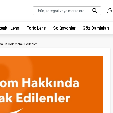
Renkli Lens
Toric Lens
Solüsyonlar
Göz Damlaları
a En Çok Merak Edilenler