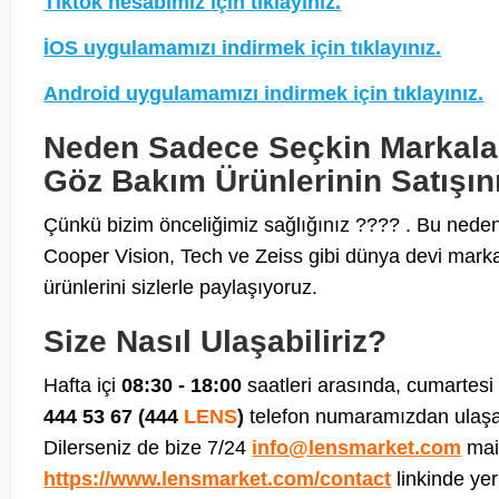
Tiktok hesabımız için tıklayınız.
İOS uygulamamızı indirmek için tıklayınız.
Android uygulamamızı indirmek için tıklayınız.
Neden Sadece Seçkin Markala
Göz Bakım Ürünlerinin Satışı
Çünkü bizim önceliğimiz sağlığınız ???? . Bu ned
Cooper Vision, Tech ve Zeiss gibi dünya devi markal
ürünlerini sizlerle paylaşıyoruz.
Size Nasıl Ulaşabiliriz?
Hafta içi
08:30 - 18:00
saatleri arasında, cumartesi
444 53 67 (444
LENS
)
telefon numaramızdan ulaşabi
Dilerseniz de bize 7/24
info@lensmarket.com
mail
https://www.lensmarket.com/contact
linkinde yer