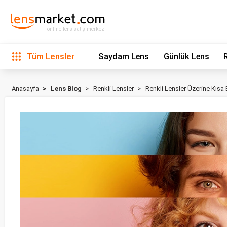
online lens satış merkezi
Tüm Lensler
Saydam Lens
Günlük Lens
Anasayfa
Lens Blog
Renkli Lensler
Renkli Lensler Üzerine Kısa