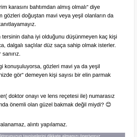
erim karasını bahtımdan almış olmalı” diye
gözleri doğuştan mavi veya yeşil olanların da
 kanıtlayamayız.
n tersinin daha iyi olduğunu düşünmeyen kaç kişi
a, dalgalı saçlılar düz saça sahip olmak isterler.
 sanırız.
gi konuşuluyorsa, gözleri mavi ya da yeşil
izde gör” demeyen kişi sayısı bir elin parmak
ter( doktor onayı ve lens reçetesi ile) numarasız
urumda önemli olan güzel bakmak değil miydi? 😊
pyalanamaz, alıntı yapılamaz.
oktorunuzun tavsiyelerini dikkate almanızı öneriyoruz.