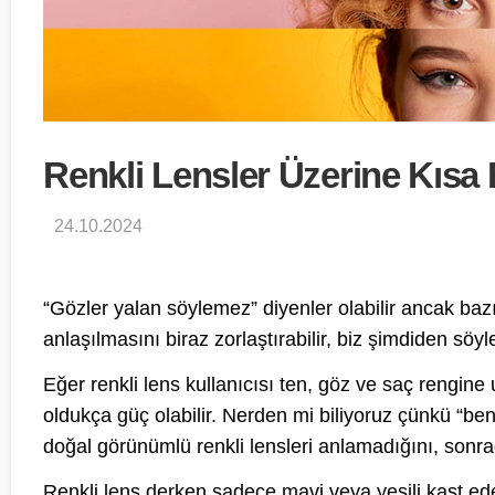
Renkli Lensler Üzerine Kısa 
24.10.2024
“Gözler yalan söylemez” diyenler olabilir ancak baz
anlaşılmasını biraz zorlaştırabilir, biz şimdiden söyl
Eğer renkli lens kullanıcısı ten, göz ve saç rengine
oldukça güç olabilir. Nerden mi biliyoruz çünkü “b
doğal görünümlü renkli lensleri anlamadığını, sonrad
Renkli lens derken sadece mavi veya yeşili kast ede