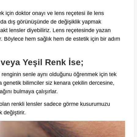
k için doktor onayı ve lens reçetesi ile lens
dan da dış görünüşünde de değişiklik yapmak
takt lensler diyebiliriz. Lens reçetesinde yazan
lir. Böylece hem sağlık hem de estetik için bir adım
veya Yeşil Renk İse;
z renginin senle aynı olduğunu öğrenmek için tek
genetik bilimciler siz kenara çekilin dercesine,
ğını bulmaya çalışırlar.
i olan renkli lensler sadece görme kusurumuzu
değiştirir.