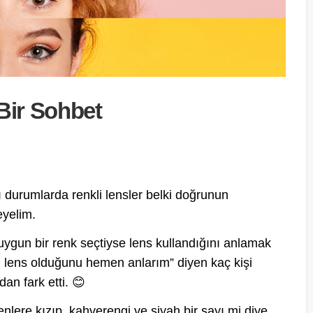
Bir Sohbet
ı durumlarda renkli lensler belki doğrunun
eyelim.
 uygun bir renk seçtiyse lens kullandığını anlamak
en lens olduğunu hemen anlarım” diyen kaç kişi
an fark etti. 😊
nlere kızıp, kahverengi ve siyah bir sayı mi diye