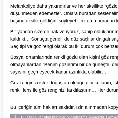
Melankoliye daha yakındırlar ve her aksilikte “gözl
düşünmeden edemezler. Onlara buradan seslenelim 
başına aksilik geldiğini söyleyebiliriz ama buradan
Bir yandan size de hak veriyoruz, sahip olduklarını
kaldı ki… Sonuçta genellikle düz saçlılar dalgalı saç
Saç tipi ve göz rengi olarak bu iki durum çok benzer
Sosyal ortamlarında renkli gözlü olan kişini göz ren
olmayanlardan “Benim gözlerimi bir de güneşte, den
sayısını geçmeyecek kadar azınlıkta olabilir…
Göz renginizi ister doğuştan olduğu gibi kullanın, is
renkli lens ile göz renginizi farklılaştırın… Her d
Bu içeriğin tüm hakları saklıdır. İzin alınmadan ko
Bu sitede yer alan metinler bilgilendirme amaçlıdır. Göz d