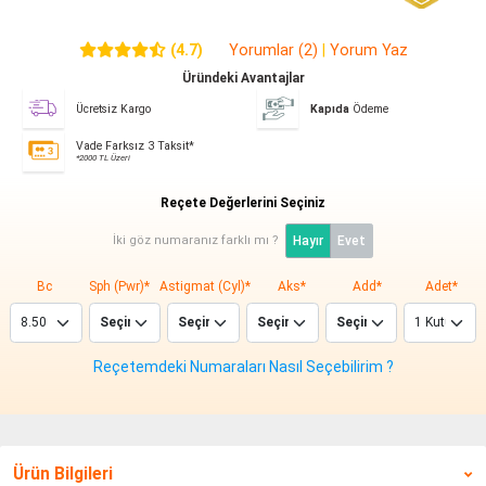
(4.7)
Yorumlar (2)
|
Yorum Yaz
Üründeki Avantajlar
Ücretsiz Kargo
Kapıda
Ödeme
Vade Farksız 3 Taksit*
*2000 TL Üzeri
Reçete Değerlerini Seçiniz
İki göz numaranız farklı mı ?
Hayır
Evet
Bc
Sph (Pwr)*
Astigmat (Cyl)*
Aks*
Add*
Adet*
Reçetemdeki Numaraları Nasıl Seçebilirim ?
Ürün Bilgileri