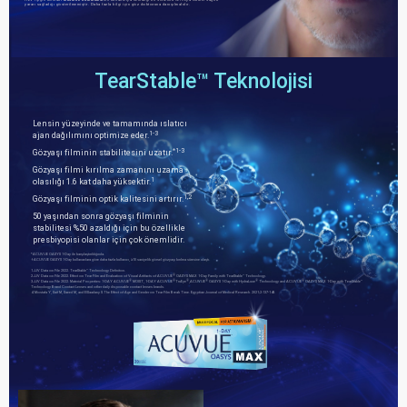
yararı sağladığı gösterilmemiştir. Daha fazla bilgi için göz doktoruna danışılmalıdır.
TearStable™ Teknolojisi
Lensin yüzeyinde ve tamamında ıslatıcı
1-3
ajan dağılımını optimize eder.
*1-3
Gözyaşı filminin stabilitesini uzatır.
Gözyaşı filmi kırılma zamanını uzama
1
olasılığı 1.6 kat daha yüksektir.
1,2
Gözyaşı filminin optik kalitesini artırır.
50 yaşından sonra gözyaşı filminin
stabilitesi %50 azaldığı için bu özellikle
presbiyopisi olanlar için çok önemlidir.
*ACUVUE OASYS 1-Day ile karşılaştırıldığında.
†ACUVUE OASYS 1-Day kullananlara göre daha fazla kullanıcı, ≥10 saniyelik görsel gözyaşı kırılma süresine ulaştı.
™
1.JJV Data on File 2022. TearStable
Technology Definiton.
®
™
2.JJV Data on File 2022. Effect on Tear Film and Evaluation of Visual Artifacts of ACUVUE
OASYS MAX 1-Day Family with TearStable
Technology.
®
®
®
®
®
®
™
3.JJV Data on File 2022. Material Properties: 1-DAY ACUVUE
MOIST, 1-DAY ACUVUE
TruEye
,ACUVUE
OASYS 1-Day with HydraLuxe
Technology and ACUVUE
OASYS MAX 1-Day with TearStable
Technology Brand Contact Lenses and other daily disposable contact lenses brands.
4. Mostafa Y, Saif M, Saeed M, and ElSaadany S.The Effect of Age and Gender on Tear Film Break Time. Egyptian Journal of Medical Research. 2021;2:137-148.