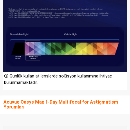
*Önde gelen rakiplerin tasarımıyla karşılaştırıldığında, kırılma kusuru ve ADİSYON gücü parametlereleri için optimize edilmiş teknoloji
*ACUVUE
OASYS 1-Day ile karşılaştırıldığında.
®
1.JJV Data on File 2022. CSM- ACUVUE
PUPIL OPTIMISED DESIGN Technology: JJVC contact lenses, design features, and associated benefits.
®
2.JJV Data on File 2022. Effect on Tear Film and Evaluation of Visual Artifacts of ACUVUE
OASYS MAX 1-Day Family with TearStable
Technology.
®
™
3.JJV Data on File 2022. JJV Data on File 2022 TearStable
Technology Definiton.
™
🛈 Günlük kullan at lenslerde solüsyon kullanımına ihtiyaç
bulunmamaktadır.
Acuvue Oasys Max 1-Day Multifocal for Astigmatism
Yorumları