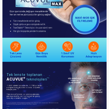
Gün içerisinde, değişen mesafelerde
her an net ve pürüzsüz bir görüş sağlar.
MAVİ-MOR IŞIK
FİLTRELEME
Tüm mesafelerde net bir görüş
Düşük ışıkta ve gece sürüşünde netlik
TearStable™ Teknolojisi ile uzun süreli nem
Her göz kırpışında yeniden hizalanma
Tek Lens
Gün Boyu
1.Sınıf UV
Hızlı
Çözümü
Nemlilik
Koruması
Adaptasyon
Tek lenste toplanan
ACUVUE
®
*1
teknolojileri
-1.00D silindir tasarımı ile -1.75D'ye kadar
astigmatizmi düzeltir ve lens seçimini
*2
kolaylaştırır.
Tüm mesafelerde ve ışık koşullarında,
gün boyu konfor, net ve berrak bir görüş,
*2
sıra dışı stabilite sağlar.
En az bir gözünde 1.75 D silindirik bozukluğu olan 34 denek dahil olmak üzere 163 denek üzerinde
yapılan bir klinik çalışmada.Ortalama tanımlayıcı değerler.
n-171.
HEV ışığın kontakt
lenslerle filtrelemesi
nin kullanıcıya herhangi bir sistemik ve/veya oküler sağlık