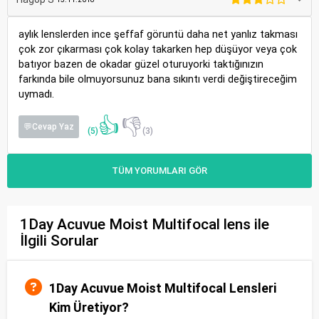
aylık lenslerden ince şeffaf göruntü daha net yanlız takması
çok zor çıkarması çok kolay takarken hep düşüyor veya çok
batıyor bazen de okadar güzel oturuyorki taktığınızın
farkında bile olmuyorsunuz bana sıkıntı verdi değiştireceğim
uymadı.
👍
👎
💬Cevap Yaz
(5)
(3)
TÜM YORUMLARI GÖR
1Day Acuvue Moist Multifocal lens ile
İlgili Sorular
1Day Acuvue Moist Multifocal Lensleri
Kim Üretiyor?