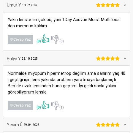
Umut Y
10.02.2026
Yakın lenste en çok bu, yani 1Day Acuvue Moist Multifocal
den memnun kaldım
👍
👎
💬Cevap Yaz
(0)
(0)
Hülya Y
22.10.2025
Normalde miyopum hipermetrop değilim ama sanırım yaş 40
ı geçtiği için lens yakında problem yaratmaya başlamıştı.
Ben de uzak lensinden buna geçtim. İyi geldi sanki yakını
görebiliyorum lensle.
👍
👎
💬Cevap Yaz
(0)
(1)
Yeşim Ü
29.04.2025