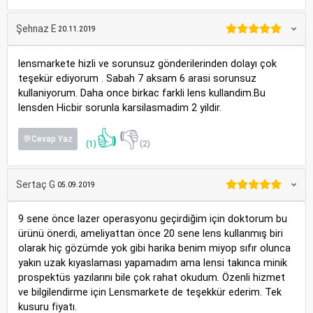
Şehnaz E
20.11.2019
lensmarkete hizli ve sorunsuz gönderilerinden dolayı çok
teşekür ediyorum . Sabah 7 aksam 6 arasi sorunsuz
kullaniyorum. Daha once birkac farkli lens kullandim.Bu
lensden Hicbir sorunla karsilasmadim 2 yildir.
👍
👎
💬Cevap Yaz
(1)
(2)
Sertaç G
05.09.2019
9 sene önce lazer operasyonu geçirdiğim için doktorum bu
ürünü önerdi, ameliyattan önce 20 sene lens kullanmış biri
olarak hiç gözümde yok gibi harika benim miyop sıfır olunca
yakın uzak kıyaslaması yapamadım ama lensi takınca minik
prospektüs yazılarını bile çok rahat okudum. Özenli hizmet
ve bilgilendirme için Lensmarkete de teşekkür ederim. Tek
kusuru fiyatı.