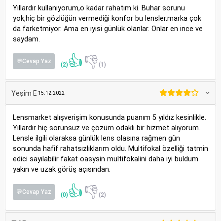
Yıllardır kullanıyorum,o kadar rahatım ki. Buhar sorunu
yok,hiç bir gözlüğün vermediği konfor bu lensler.marka çok
da farketmiyor. Ama en iyisi günlük olanlar. Onlar en ince ve
saydam.
👍
👎
💬Cevap Yaz
(2)
(1)
Yeşim E
15.12.2022
Lensmarket alışverişim konusunda puanım 5 yıldız kesinlikle.
Yıllardır hiç sorunsuz ve çözüm odaklı bir hizmet alıyorum.
Lensle ilgili olaraksa günlük lens olasına rağmen gün
sonunda hafif rahatsızlıklarım oldu. Multifokal özelliği tatmin
edici sayılabilir fakat oasysin multifokalini daha iyi buldum
yakın ve uzak görüş açısından.
👍
👎
💬Cevap Yaz
(0)
(2)