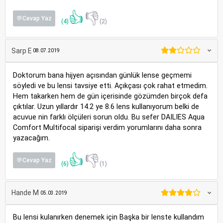
👍
👎
💬Cevap Yaz
(4)
(2)
Sarp E
08.07.2019
Doktorum bana hijyen açısından günlük lense geçmemi
söyledi ve bu lensi tavsiye etti. Açıkçası çok rahat etmedim.
Hem takarken hem de gün içerisinde gözümden birçok defa
çıktılar. Uzun yıllardır 14.2 ye 8.6 lens kullanıyorum belki de
acuvue nin farklı ölçüleri sorun oldu. Bu sefer DAILIES Aqua
Comfort Multifocal siparişi verdim yorumlarını daha sonra
yazacağım.
👍
👎
💬Cevap Yaz
(6)
(1)
Hande M
05.03.2019
Bu lensi kulanırken denemek için Başka bir lenste kullandım