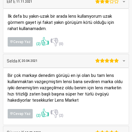
Elif E
11.11.2021
İlk defa bu yakın-uzak bir arada lens kullanıyorum uzak
görmem gayet iyi fakat yakın görüşüm kötü olduğu için
rahat kullanamadım.
👍
👎
💬Cevap Yaz
(2)
(0)
Selda K
20.04.2021
Bir çok markayı denedim görüşü en iyi olan bu tam lens
kullanmaktan vazgeçmiştim lensi bana sevdiren marka oldu
iyiki denemiştim vazgeçilmez oldu benim için lens marketin
hızı titizliği zaten başlı başına süper her türlü övgüyü
hakediyorlar tesekkurler Lens Market
👍
👎
💬Cevap Yaz
(2)
(2)