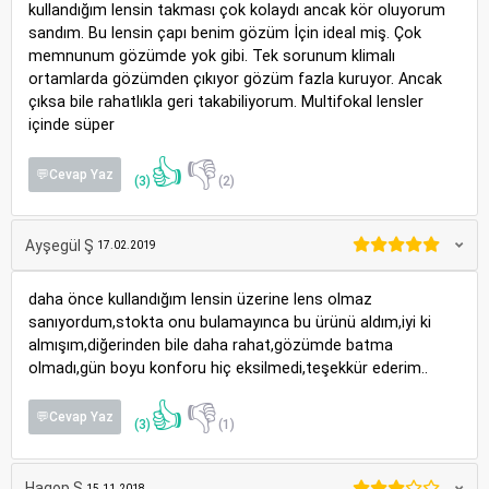
kullandığım lensin takması çok kolaydı ancak kör oluyorum
sandım. Bu lensin çapı benim gözüm İçin ideal miş. Çok
memnunum gözümde yok gibi. Tek sorunum klimalı
ortamlarda gözümden çıkıyor gözüm fazla kuruyor. Ancak
çıksa bile rahatlıkla geri takabiliyorum. Multifokal lensler
içinde süper
👍
👎
💬Cevap Yaz
(3)
(2)
Ayşegül Ş
17.02.2019
daha önce kullandığım lensin üzerine lens olmaz
sanıyordum,stokta onu bulamayınca bu ürünü aldım,iyi ki
almışım,diğerinden bile daha rahat,gözümde batma
olmadı,gün boyu konforu hiç eksilmedi,teşekkür ederim..
👍
👎
💬Cevap Yaz
(3)
(1)
Hagop S
15.11.2018