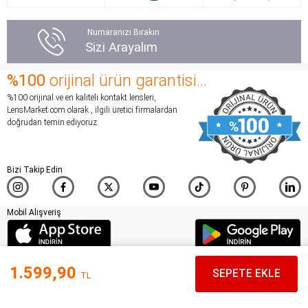
Numaranızı Bırakın
Sizi Arayalım
%100
orijinal ürün garantisi...
%100 orijinal ve en kaliteli kontakt lensleri,
LensMarket.com olarak , ilgili üretici firmalardan
doğrudan temin ediyoruz.
Bizi Takip Edin
Mobil Alışveriş
Copyright ©
1.599,90
SEPETE EKLE
TL
LensMarket 2002-2026
Hakkımızda
İletişim
İade Koşulları
Yardım
Çerez Tercihlerini Değiştir