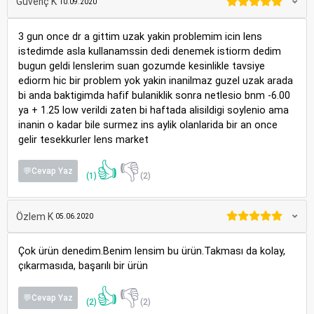
Güvenç K
10.09.2020
3 gun once dr a gittim uzak yakin problemim icin lens
istedimde asla kullanamssin dedi denemek istiorm dedim
bugun geldi lenslerim suan gozumde kesinlikle tavsiye
ediorm hic bir problem yok yakin inanilmaz guzel uzak arada
bi anda baktigimda hafif bulaniklik sonra netlesio bnm -6.00
ya + 1.25 low verildi zaten bi haftada alisildigi soylenio ama
inanin o kadar bile surmez ins aylik olanlarida bir an once
gelir tesekkurler lens market
👍
👎
💬Cevap Yaz
(1)
(2)
Özlem K
05.06.2020
Çok ürün denedim.Benim lensim bu ürün.Takması da kolay,
çıkarmasıda, başarılı bir ürün
👍
👎
💬Cevap Yaz
(2)
(2)