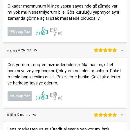
O kadar memnunum ki ince yapısı sayesinde gözümde var
mı yok mu hissetmiyorum bile. Göz kuruluğu yapmıyor aynı
zamanda görme açısı uzak mesafede oldukça iyi.
👍
👎
💬Cevap Yaz
(1)
(0)
Ercan A
26.03.2025
Çok yordum müşteri hizmetlerinden ,refika hanımı, sibel
hanımı ve zeynep hanımı. Çok yardımcı oldular sabırla. Paket
özenle bana teslim edildi. Paketleme harika. Çok tşk ederim
ve herkese tavsiye ederim.
👍
👎
💬Cevap Yaz
(1)
(0)
Atilla K
06.07.2024
Lens marketten uzun süredir alışveriş yapıyorum, hızlı