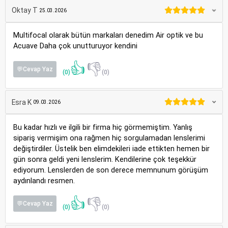
Oktay T
25.03.2026
Multifocal olarak bütün markaları denedim Air optik ve bu
Acuave Daha çok unutturuyor kendini
👍
👎
💬Cevap Yaz
(0)
(0)
Esra K
09.03.2026
Bu kadar hızlı ve ilgili bir firma hiç görmemiştim. Yanlış
sipariş vermişim ona rağmen hiç sorgulamadan lenslerimi
değiştirdiler. Üstelik ben elimdekileri iade ettikten hemen bir
gün sonra geldi yeni lenslerim. Kendilerine çok teşekkür
ediyorum. Lenslerden de son derece memnunum görüşüm
aydınlandı resmen.
👍
👎
💬Cevap Yaz
(0)
(0)