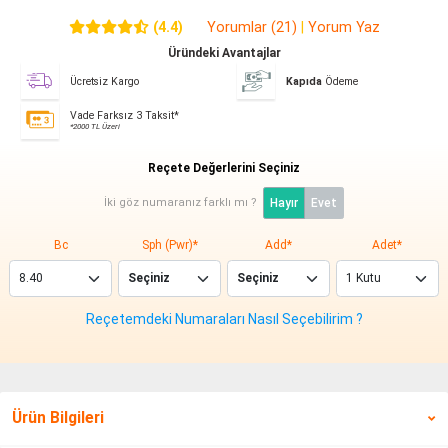
(4.4)
Yorumlar (21)
|
Yorum Yaz
Üründeki Avantajlar
Ücretsiz Kargo
Kapıda
Ödeme
Vade Farksız 3 Taksit*
*2000 TL Üzeri
Reçete Değerlerini Seçiniz
İki göz numaranız farklı mı ?
Hayır
Evet
Bc
Sph (Pwr)*
Add*
Adet*
Reçetemdeki Numaraları Nasıl Seçebilirim ?
Ürün Bilgileri