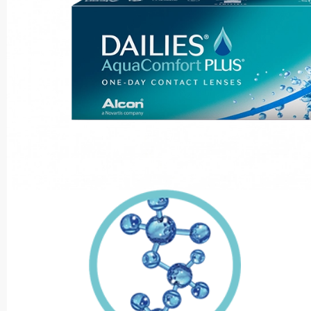
®
DAILIES
Aqua Comfort 
Her Göz Kırpışta
Tazelenmeyi Sağlar.