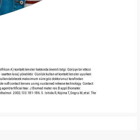
ilcon A) kontakt lensler hakkında önemli bilgi: Görüşe bir etkisi
atten kısa) yöneliktir. Günlük kullan-at kontakt lensler uyurken
e kullanılabilecek maksimum süre göz doktorunuz tarafından
sable soft contact lenses using sustained release technology. Contact
g agent/artificial tear. J Biomed mater res B appl Biomater.
halmol. 2002;133:181-186. 5. Ishida R, Kojima T, Dogru M, et al. The