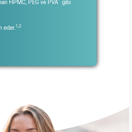
*
alınan HPMC, PEG ve PVA
gibi
1,2
m eder.