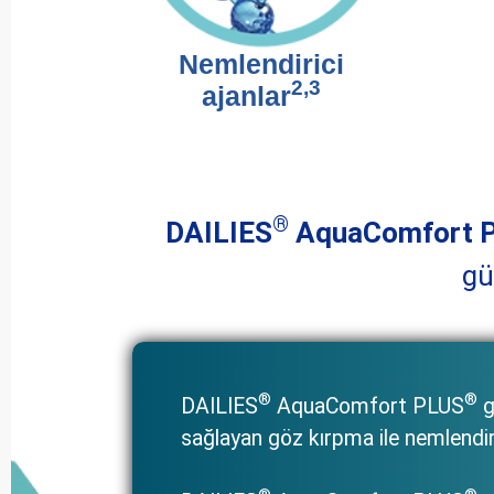
Nemlendirici
2,3
ajanlar
®
DAILIES
AquaComfort 
gü
®
®
DAILIES
AquaComfort PLUS
g
sağlayan göz kırpma ile nemlend