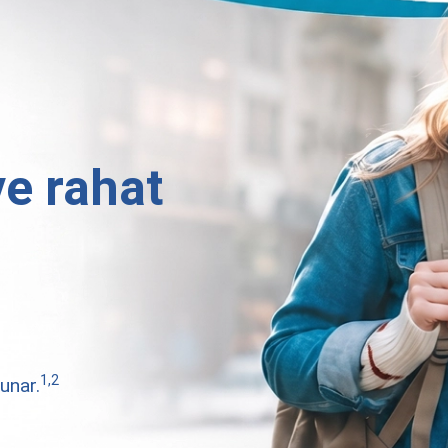
ve rahat
1,2
unar.