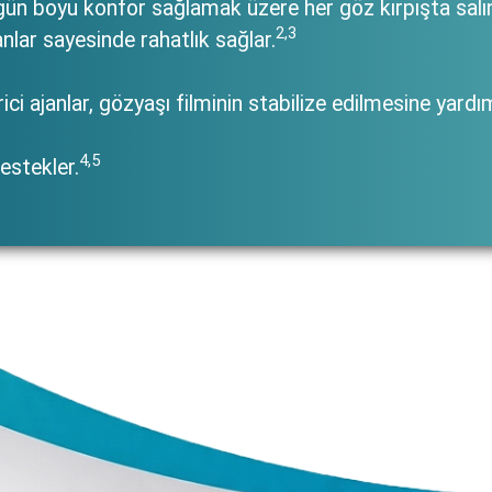
 gün boyu konfor sağlamak üzere her göz kırpışta s
2,3
anlar sayesinde rahatlık sağlar.
ci ajanlar, gözyaşı filminin stabilize edilmesine yardı
4,5
estekler.