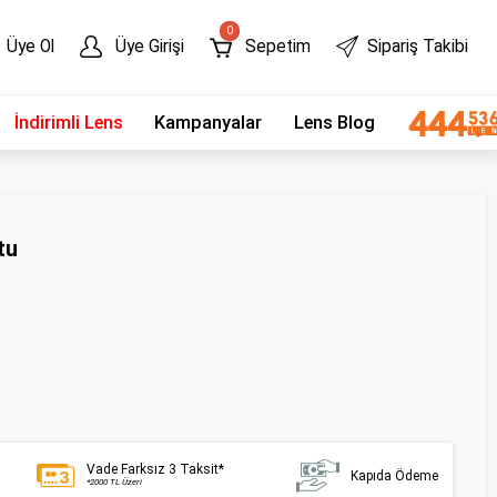
0
Üye Ol
Üye Girişi
Sepetim
Sipariş Takibi
İndirimli Lens
Kampanyalar
Lens Blog
tu
Vade Farksız 3 Taksit*
Kapıda Ödeme
*2000 TL Üzeri