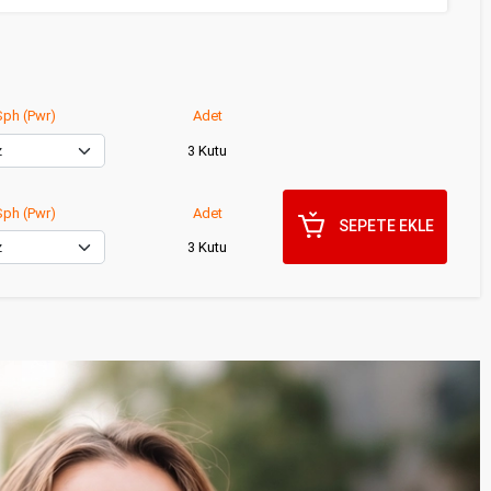
ph (Pwr)
Adet
3 Kutu
ph (Pwr)
Adet
SEPETE EKLE
3 Kutu