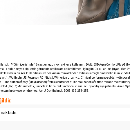
nilalkol. **Gün içerisinde 16 saatten uzun kontakt lens kullanımı. DAILIES® AquaComfort Plus® (Nelf
ık bulunmayan kişilerde görmenin optik olarak düzeltilmesi için günlük kullanıma (uyanıkken 24 sa
kt lenslerin bir kez kullanılması ve her kullanımın ardından atılması amaçlanmaktadır. Gün içind
nslar: 1. Wolffsohn JS, Peterson RC, Nick J, Winterton L, Lally J. Clinical performance of daily dispo
. The elution of poly (vinyl alcohol) from a contactlens: The realization of a time release moisturizin
E, Yagi Y, Matsumoto Y, Tsubota K. Impaired functional visual acuity of dry eye patients. Am J Opht
nt system in dry eye syndromes. Am J Ophthalmol. 2005;139:253-258.
ldir.
maktadır.