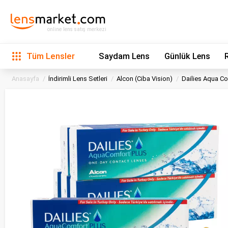
online lens satış merkezi
Tüm Lensler
Saydam Lens
Günlük Lens
Anasayfa
İndirimli Lens Setleri
Alcon (Ciba Vision)
Dailies Aqua Co