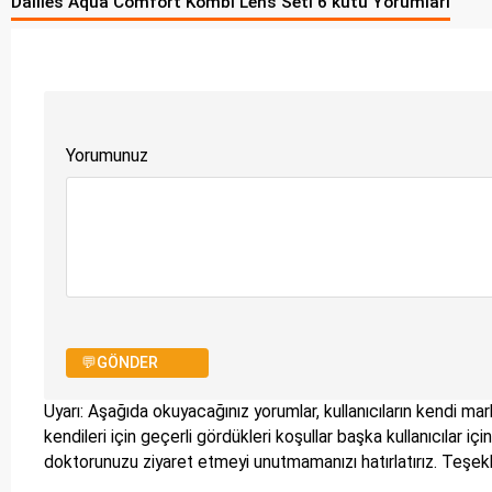
Dailies Aqua Comfort Kombi Lens Seti 6 kutu Yorumları
Yorumunuz
💬GÖNDER
Uyarı: Aşağıda okuyacağınız yorumlar, kullanıcıların kendi mark
kendileri için geçerli gördükleri koşullar başka kullanıcılar i
doktorunuzu ziyaret etmeyi unutmamanızı hatırlatırız. Teşe