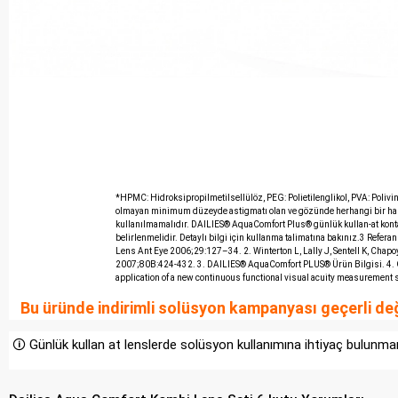
*HPMC: Hidroksipropilmetilsellülöz, PEG: Polietilenglikol, PVA: Polivi
olmayan minimum düzeyde astigmatı olan ve gözünde herhangi bir hastal
kullanılmamalıdır. DAILIES® AquaComfort Plus® günlük kullan-at konta
belirlenmelidir. Detaylı bilgi için kullanma talimatına bakınız.3 Refera
Lens Ant Eye 2006;29:127–34. 2. Winterton L, Lally J, Sentell K, Chapoy L
2007;80B:424-432. 3. DAILIES® AquaComfort PLUS® Ürün Bilgisi. 4. Goto 
application of a new continuous functional visual acuity measureme
Bu üründe indirimli solüsyon kampanyası geçerli deği
🛈 Günlük kullan at lenslerde solüsyon kullanımına ihtiyaç bulunma