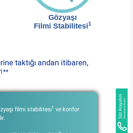
Gözyaşı
1
Filmi Stabilitesi
erine taktığı andan itibaren,
1**
1
aşı filmi stabilitesi
ve konfor
ir.