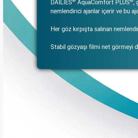
®
®
DAILIES
AquaComfort PLUS
,
nemlendirici ajanlar içerir ve bu aj
Her göz kırpışta salınan nemlendiri
Stabil gözyaşı filmi net görmeyi d