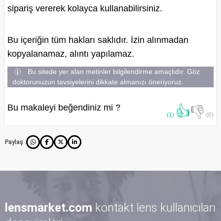
sipariş vererek kolayca kullanabilirsiniz.
Bu içeriğin tüm hakları saklıdır. İzin alınmadan
kopyalanamaz, alıntı yapılamaz.
Bu sitede yer alan metinler bilgilendirme amaçlıdır. Göz
doktorunuzun tavsiyelerini dikkate almanızı öneriyoruz.
Bu makaleyi beğendiniz mi ?
👍
👎
(1)
(0)
Paylaş :
lensmarket.com
kontakt lens kullanıcıları