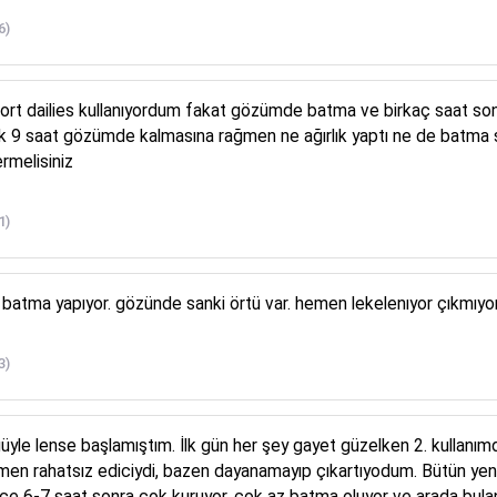
6)
t dailies kullanıyordum fakat gözümde batma ve birkaç saat sonra
k 9 saat gözümde kalmasına rağmen ne ağırlık yaptı ne de batma s
ermelisiniz
1)
şırı batma yapıyor. gözünde sanki örtü var. hemen lekelenıyor çıkmı
3)
yle lense başlamıştım. İlk gün her şey gayet güzelken 2. kullanım
men rahatsız ediciydi, bazen dayanamayıp çıkartıyodum. Bütün yen
ce 6-7 saat sonra çok kuruyor, çok az batma oluyor ve arada bulan