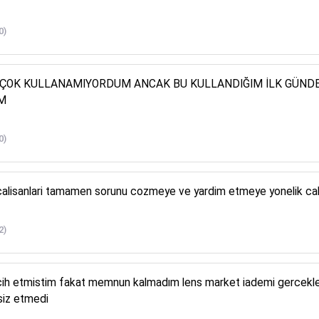
0)
 ÇOK KULLANAMIYORDUM ANCAK BU KULLANDIĞIM İLK GÜNDE
M
0)
alisanlari tamamen sorunu cozmeye ve yardim etmeye yonelik calisiy
2)
cih etmistim fakat memnun kalmadım lens market iademi gercekle
siz etmedi