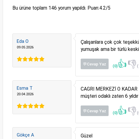
Bu ürüne toplam
146
yorum yapıldı. Puan:
4.2
/5
Eda O
Çalışanlara çok çok teşekkür
09.05.2026
yumuşak ama bir türlü kesk
👍
👎
💬Cevap Yaz
(0)
(
Esma T
CAGRI MERKEZİ O KADAR İYİ
20.04.2026
müşteri odaklı zaten 6 yıldı
👍
👎
💬Cevap Yaz
(0)
(
Gökçe A
Güzel