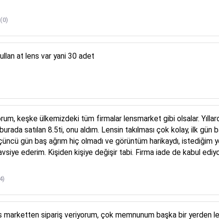

(0)
ullan at lens var yani 30 adet
rum, keşke ülkemizdeki tüm firmalar lensmarket gibi olsalar. Yılla
ada satılan 8.5ti, onu aldım. Lensin takılması çok kolay, ilk gün b
 üçüncü gün baş ağrım hiç olmadı ve görüntüm harikaydı, istediğim y
avsiye ederim. Kişiden kişiye değişir tabi. Firma iade de kabul e
4)
s marketten sipariş veriyorum, çok memnunum başka bir yerden len