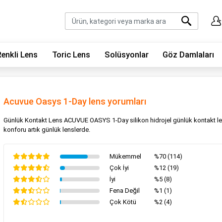
Renkli Lens
Toric Lens
Solüsyonlar
Göz Damlaları
Acuvue Oasys 1-Day lens yorumları
Günlük Kontakt Lens ACUVUE OASYS 1-Day silikon hidrojel günlük kontakt len
konforu artık günlük lenslerde.
Mükemmel
%70 (114)
Çok İyi
%12 (19)
İyi
%5 (8)
Fena Değil
%1 (1)
Çok Kötü
%2 (4)