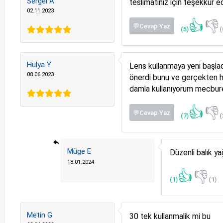
Sergei A
teslimatınız için teşekkür ede
02.11.2023
👍
👎
💬Cevap Yaz
(5)
(
Hülya Y
Lens kullanmaya yeni başla
08.06.2023
önerdi bunu ve gerçekten h
damla kullanıyorum mecbur
👍
👎
💬Cevap Yaz
(7)
(
Müge E
Düzenli balık ya
18.01.2024
👍
👎
(1)
(1)
Metin G
30 tek kullanmalik mi bu