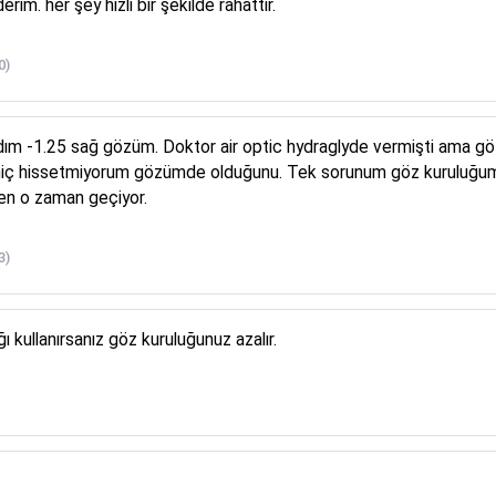
rim. her şey hızlı bir şekilde rahattır.
0)
dım -1.25 sağ gözüm. Doktor air optic hydraglyde vermişti ama gö
iç hissetmiyorum gözümde olduğunu. Tek sorunum göz kuruluğum. H
en o zaman geçiyor.
3)
ğı kullanırsanız göz kuruluğunuz azalır.