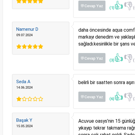
👍
👎
💬Cevap Yaz
(1)
(
Namenur D
daha öncesinde aqua comfor
09.07.2024
markayı denedim ve yaklaşı
sağladı.kesinlikle bir şans v
👍
👎
💬Cevap Yaz
(3)
(
Seda A
belirli bir saatten sonra a
14.06.2024
👍
👎
💬Cevap Yaz
(6)
(
Başak Y
Acuvue oasys'nin 15 günlüğü
15.05.2024
yıkayıp tekrar takmama rağ
sonra çok rahat geldi. Sade