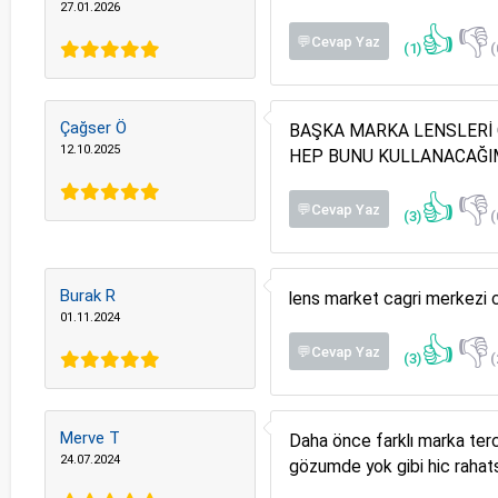
27.01.2026
👍
👎
💬Cevap Yaz
(1)
(
Çağser Ö
BAŞKA MARKA LENSLERİ
12.10.2025
HEP BUNU KULLANACAĞI
👍
👎
💬Cevap Yaz
(3)
(
Burak R
lens market cagri merkezi c
01.11.2024
👍
👎
💬Cevap Yaz
(3)
(
Merve T
Daha önce farklı marka ter
24.07.2024
gözumde yok gibi hic rahat