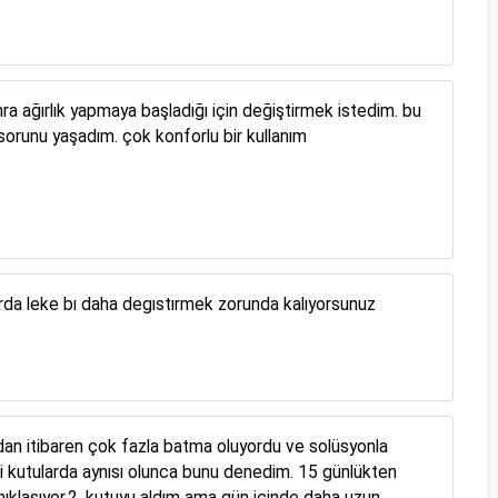
 ağırlık yapmaya başladığı için değiştirmek istedim. bu
orunu yaşadım. çok konforlu bir kullanım
yorda leke bı daha degıstırmek zorunda kalıyorsunuz
dan itibaren çok fazla batma oluyordu ve solüsyonla
i kutularda aynısı olunca bunu denedim. 15 günlükten
ıklaşıyor.2. kutuyu aldım ama gün içinde daha uzun