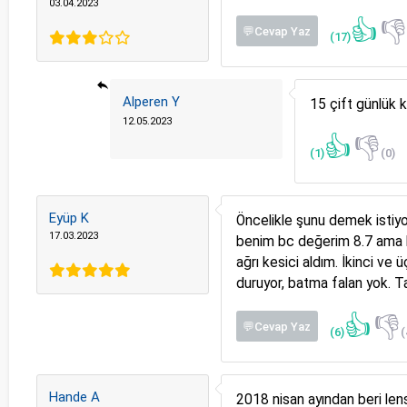
03.04.2023
👍

💬Cevap Yaz
(17)
Alperen Y
15 çift günlük k
12.05.2023
👍
👎
(1)
(0)
Eyüp K
Öncelikle şunu demek istiyo
17.03.2023
benim bc değerim 8.7 ama bur
ağrı kesici aldım. İkinci ve
duruyor, batma falan yok. T
👍
👎
💬Cevap Yaz
(6)
(
Hande A
2018 nisan ayından beri len