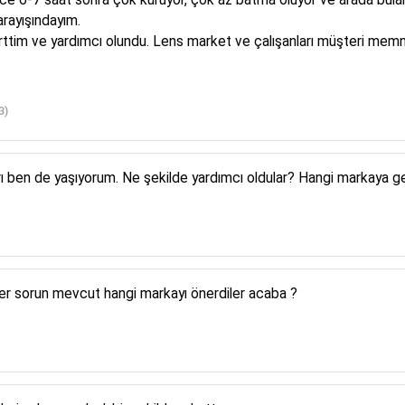
arayışındayım.
irttim ve yardımcı olundu. Lens market ve çalışanları müşteri mem
3)
arı ben de yaşıyorum. Ne şekilde yardımcı oldular? Hangi markaya g
r sorun mevcut hangi markayı önerdiler acaba ?