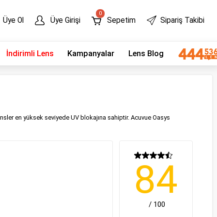
0
Üye Ol
Üye Girişi
Sepetim
Sipariş Takibi
İndirimli Lens
Kampanyalar
Lens Blog
sler en yüksek seviyede UV blokajına sahiptir. Acuvue Oasys
84
/ 100