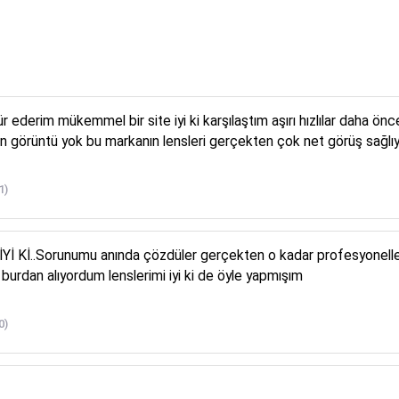
 ederim mükemmel bir site iyi ki karşılaştım aşırı hızlılar daha ön
in görüntü yok bu markanın lensleri gerçekten çok net görüş sağ
1)
 Kİ..Sorunumu anında çözdüler gerçekten o kadar profesyonelle
r burdan alıyordum lenslerimi iyi ki de öyle yapmışım
0)