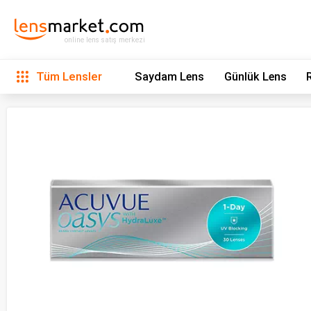
online lens satış merkezi
Tüm Lensler
Saydam Lens
Günlük Lens