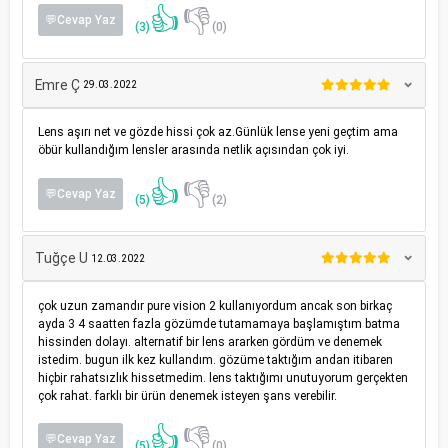
👍
👎
💬Cevap Yaz
(3)
(0)
Emre Ç
29.03.2022
Lens aşırı net ve gözde hissi çok az.Günlük lense yeni geçtim ama
öbür kullandığım lensler arasında netlik açısından çok iyi.
👍
👎
💬Cevap Yaz
(5)
(2)
Tuğçe U
12.03.2022
çok uzun zamandır pure vision 2 kullanıyordum ancak son birkaç
ayda 3 4 saatten fazla gözümde tutamamaya başlamıştım batma
hissinden dolayı. alternatif bir lens ararken gördüm ve denemek
istedim. bugun ilk kez kullandım. gözüme taktığım andan itibaren
hiçbir rahatsızlık hissetmedim. lens taktığımı unutuyorum gerçekten
çok rahat. farklı bir ürün denemek isteyen şans verebilir.
👍
👎
💬Cevap Yaz
(5)
(0)