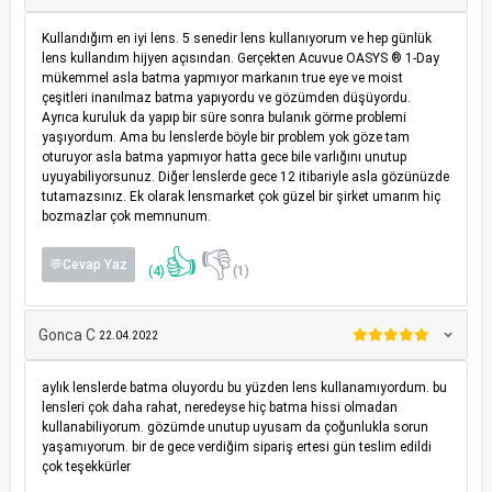
Kullandığım en iyi lens. 5 senedir lens kullanıyorum ve hep günlük
lens kullandım hijyen açısından. Gerçekten Acuvue OASYS ® 1-Day
mükemmel asla batma yapmıyor markanın true eye ve moist
çeşitleri inanılmaz batma yapıyordu ve gözümden düşüyordu.
Ayrıca kuruluk da yapıp bir süre sonra bulanık görme problemi
yaşıyordum. Ama bu lenslerde böyle bir problem yok göze tam
oturuyor asla batma yapmıyor hatta gece bile varlığını unutup
uyuyabiliyorsunuz. Diğer lenslerde gece 12 itibariyle asla gözünüzde
tutamazsınız. Ek olarak lensmarket çok güzel bir şirket umarım hiç
bozmazlar çok memnunum.
👍
👎
💬Cevap Yaz
(4)
(1)
Gonca C
22.04.2022
aylık lenslerde batma oluyordu bu yüzden lens kullanamıyordum. bu
lensleri çok daha rahat, neredeyse hiç batma hissi olmadan
kullanabiliyorum. gözümde unutup uyusam da çoğunlukla sorun
yaşamıyorum. bir de gece verdiğim sipariş ertesi gün teslim edildi
çok teşekkürler