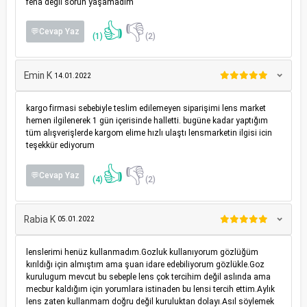
fena değil sorun yaşamadım
👍
👎
💬Cevap Yaz
(1)
(2)
Emin K
14.01.2022
kargo firmasi sebebiyle teslim edilemeyen siparişimi lens market
hemen ilgilenerek 1 gün içerisinde halletti. bugüne kadar yaptığım
tüm alışverişlerde kargom elime hızlı ulaştı lensmarketin ilgisi icin
teşekkür ediyorum
👍
👎
💬Cevap Yaz
(4)
(2)
Rabia K
05.01.2022
lenslerimi henüz kullanmadım.Gozluk kullanıyorum gözlüğüm
kırıldığı için almıştım ama şuan idare edebiliyorum gözlükle.Goz
kurulugum mevcut bu sebeple lens çok tercihim değil aslında ama
mecbur kaldığım için yorumlara istinaden bu lensi tercih ettim.Aylık
lens zaten kullanmam doğru değil kuruluktan dolayı.Asıl söylemek