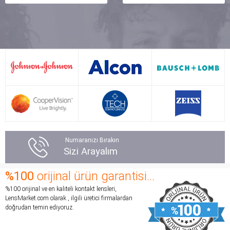
almak zor..istediğim gri
sipariş ettim. Bu sitede
lens icin aradılar ve
ilk siparişimdi hatta
temini uzun mağdur
internetten ilk defa lens
olmayın dediler ben de
aldım fakat harika bir
hareli gri aldım..sürekli
satın alma deneyimi
lens kullanan biri
yaşadım. Herhangi bir
olmama rağmen ben de
tereddütüm olmadı
bulanık görme yasadım,
başta numaralar doğru
arkadaslar sakin olun ilk
mu acaba vs diye şüphe
günün aksamına doğru
duydum ama lensler
gözünüz net görmek icin
gelince ve deneyince
yerini buluyor :) kuruma
tekrardan içim
Numaranızı Bırakın
batma vs
rahatladı.Ben geceleri de
Sizi Arayalım
olmadı..gözlerim acık ela
çıkarmadan
(belki de bal) gri lens fark
kullanıyorum fakat göz
%100
orijinal ürün garantisi...
yaratmadı hareli olduğu
yapısına göre değişebilir
%100 orijinal ve en kaliteli kontakt lensleri,
icin bi tık büyük ve parlak
tabi ki beni rahatsız
LensMarket.com olarak , ilgili üretici firmalardan
gösterdi (güneste)
etmiyor. Lensmarket e
doğrudan temin ediyoruz.
arkadaslarıma
Çok teşekkür ediyorum.
söyleyince fark ettiler aa
Bir dahaki siparişlerimde