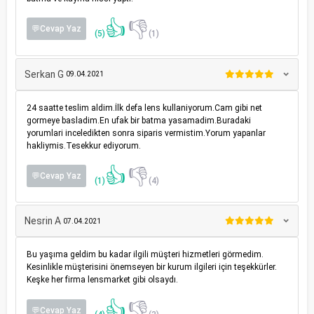
👍
👎
💬Cevap Yaz
(5)
(1)
Serkan G
09.04.2021
24 saatte teslim aldim.İlk defa lens kullaniyorum.Cam gibi net
gormeye basladim.En ufak bir batma yasamadim.Buradaki
yorumlari inceledikten sonra siparis vermistim.Yorum yapanlar
hakliymis.Tesekkur ediyorum.
👍
👎
💬Cevap Yaz
(1)
(4)
Nesrin A
07.04.2021
Bu yaşıma geldim bu kadar ilgili müşteri hizmetleri görmedim.
Kesinlikle müşterisini önemseyen bir kurum ilgileri için teşekkürler.
Keşke her firma lensmarket gibi olsaydı.
👍
👎
💬Cevap Yaz