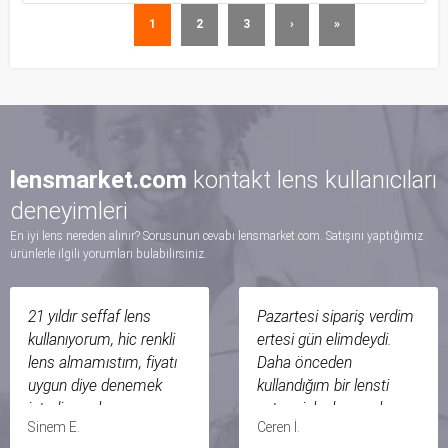
1
2
3
›
»
lensmarket.com
kontakt lens kullanıcıları
deneyimleri
En iyi lens nereden alınır? Sorusunun cevabı lensmarket.com. Satışını yaptığımız
ürünlerle ilgili yorumları bulabilirsiniz.
21 yıldır seffaf lens
Pazartesi sipariş verdim
kullanıyorum, hic renkli
ertesi gün elimdeydi.
lens almamıstım, fiyatı
Daha önceden
uygun diye denemek
kullandığım bir lensti
istedim cok yorum
zaten risk almamak
Sinem E.
Ceren İ.
okudum ama görmeden
adına tekrar aynı marka