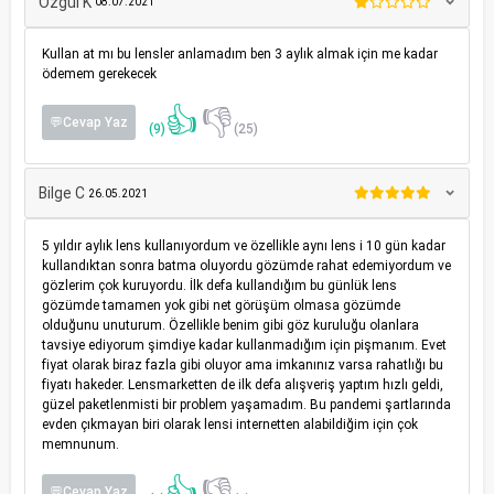
Özgül K
08.07.2021
Kullan at mı bu lensler anlamadım ben 3 aylık almak için me kadar
ödemem gerekecek
👍
👎
💬Cevap Yaz
(9)
(25)
Bilge C
26.05.2021
5 yıldır aylık lens kullanıyordum ve özellikle aynı lens i 10 gün kadar
kullandıktan sonra batma oluyordu gözümde rahat edemiyordum ve
gözlerim çok kuruyordu. İlk defa kullandığım bu günlük lens
gözümde tamamen yok gibi net görüşüm olmasa gözümde
olduğunu unuturum. Özellikle benim gibi göz kuruluğu olanlara
tavsiye ediyorum şimdiye kadar kullanmadığım için pişmanım. Evet
fiyat olarak biraz fazla gibi oluyor ama imkanınız varsa rahatlığı bu
fiyatı hakeder. Lensmarketten de ilk defa alışveriş yaptım hızlı geldi,
güzel paketlenmisti bir problem yaşamadım. Bu pandemi şartlarında
evden çıkmayan biri olarak lensi internetten alabildiğim için çok
memnunum.
👍
👎
💬Cevap Yaz