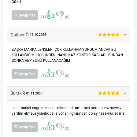
Güzel
👍
👎
💬Cevap Yaz
(1)
(0)
Çağser Ö
12.10.2025
BAŞKA MARKA LENSLERİ ÇOK KULLANAMIYORDUM ANCAK BU
KULLANDIĞIM İLK GÜNDEN İNANILMAZ KONFOR SAĞLADI. BUNDAN
SONRA HEP BUNU KULLANACAĞIM
👍
👎
💬Cevap Yaz
(3)
(0)
Burak R
01.11.2024
lens market cagri merkezi calisanlari tamamen sorunu cozmeye ve
yardim etmeye yonelik calisiyorlar. ilgilerinden dolayi tesekkur ederiz.
👍
👎
💬Cevap Yaz
(3)
(2)