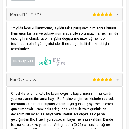
Mahru N
19.09.2022
12 yıldır lens kullanıyorum, 3 yıldır tek sipariş verdiğim adres burası.
Hem ürün kalitesi ve yüksek numarada bile sorunsuz hizmet,hem de
sipariş hızı olarak favorim. Şehir değiştirmemize rağmen son
teslimatım bile 1 gün içerisinde elime ulaştı. Kaliteli hizmet için
teşekkürler!
👍
👎
💬Cevap Yaz
(4)
(2)
Nur Ö
28.07.2022
Öncelikle lensmarkete herkesin övgü ile başlamasını firma kendi
yapıyor zannettim ama hayır. Bu 2. alışverişim ve ikisinden de cok
memnun kaldım dün sipariş verdim aynı gün kargoya verilip ertesi
gün elimdeydi. Lense gelirsek şuana kadar iki take günlük len
denedim biri Acuvue Oasys with HydraLuxe diğeri ise o pahalı
geldiğinden BioTrue. HydraLuxeden baya memnun kaldım. Bende
batma kuruluk vs yapmadı. Astigmatim (0.25) olmasina rağmen