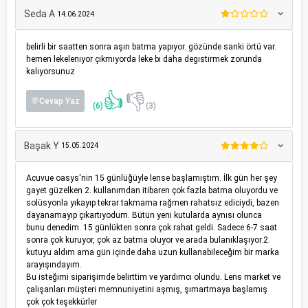
Seda A
14.06.2024
belirli bir saatten sonra aşırı batma yapıyor. gözünde sanki örtü var.
hemen lekelenıyor çıkmıyorda leke bı daha degıstırmek zorunda
kalıyorsunuz
👍
👎
💬Cevap Yaz
(6)
(3)
Başak Y
15.05.2024
Acuvue oasys'nin 15 günlüğüyle lense başlamıştım. İlk gün her şey
gayet güzelken 2. kullanımdan itibaren çok fazla batma oluyordu ve
solüsyonla yıkayıp tekrar takmama rağmen rahatsız ediciydi, bazen
dayanamayıp çıkartıyodum. Bütün yeni kutularda aynısı olunca
bunu denedim. 15 günlükten sonra çok rahat geldi. Sadece 6-7 saat
sonra çok kuruyor, çok az batma oluyor ve arada bulanıklaşıyor.2.
kutuyu aldım ama gün içinde daha uzun kullanabileceğim bir marka
arayışındayım.
Bu isteğimi siparişimde belirttim ve yardımcı olundu. Lens market ve
çalışanları müşteri memnuniyetini aşmış, şımartmaya başlamış
çok çok teşekkürler