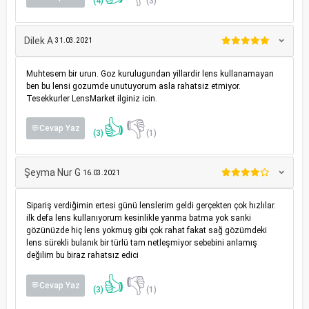
(4)
(3)
Dilek A
31.03.2021
Muhtesem bir urun. Goz kurulugundan yillardir lens kullanamayan
ben bu lensi gozumde unutuyorum asla rahatsiz etmiyor.
Tesekkurler LensMarket ilginiz icin.
👍
👎
💬Cevap Yaz
(3)
(1)
Şeyma Nur G
16.03.2021
Sipariş verdiğimin ertesi günü lenslerim geldi gerçekten çok hızlılar.
ilk defa lens kullanıyorum kesinlikle yanma batma yok sanki
gözünüzde hiç lens yokmuş gibi çok rahat fakat sağ gözümdeki
lens sürekli bulanık bir türlü tam netleşmiyor sebebini anlamış
değilim bu biraz rahatsız edici
👍
👎
💬Cevap Yaz
(3)
(1)