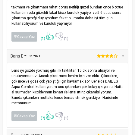
takması ve çıkartması rahat görüş netliği güzel bundan önce biotrue
kullandım oda güzeldi fakat biraz kuruluk yapiyor ve 5 6 saat sonra
çıkartma gereği duyuyordum fakat bu marka daha iyi tüm gün
kullanabiliyorum ve kuruluk yapmiyor
👍
👎
💬Cevap Yaz
(1)
(1)
Barış E
23.07.2021
Lens iyi gözde yokmuş gibi. ilk taktıktan 15 dk sonra alışıyor ve
unutuyorsunuz. Ancak çıkartması benim için zor oldu. Çıkarırken,
çok ince ve göze çok yapıştığı için kavramak zor. Genelde DAILIES
Aqua Comfort kullanıyorum onu çıkarırken çok kolay çıkıyordu. Hatta
el sürmeden kirpiklerimin kenarı ile lensi ittirip çıkarabiliyorum.
Bunda çıkarırken mutlaka lense temas etmek gerekiyor. Haricinde
memnunum.
👍
👎
💬Cevap Yaz
(7)
(1)