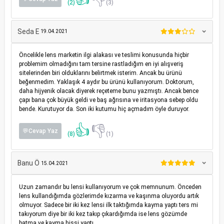
(2)
(3)
Seda E
19.04.2021
Öncelikle lens marketin ilgi alakası ve teslimi konusunda hiçbir
problemim olmadığını tam tersine rastladığım en iyi alışveriş
sitelerinden biri olduklarını belirtmek isterim. Ancak bu ürünü
beğenmedim. Yaklaşık 4 aydır bu ürünü kullanıyorum. Doktorum,
daha hijyenik olacak diyerek reçeteme bunu yazmıştı. Ancak bence
çapı bana çok büyük geldi ve baş ağrısına ve iritasyona sebep oldu
bende. Kurutuyor da. Son iki kutumu hiç açmadım öyle duruyor.
👍
👎
💬Cevap Yaz
(8)
(1)
Banu Ö
15.04.2021
Uzun zamandır bu lensi kullanıyorum ve çok memnunum. Önceden
lens kullandığımda gözlerimde kızarma ve kaşınma oluyordu artık
olmuyor. Sadece bir iki kez lensi ilk taktığımda kayma yaptı ters mi
takıyorum diye bir iki kez takıp çıkardığımda ise lens gözümde
batma ve kayma hissi yaptı.