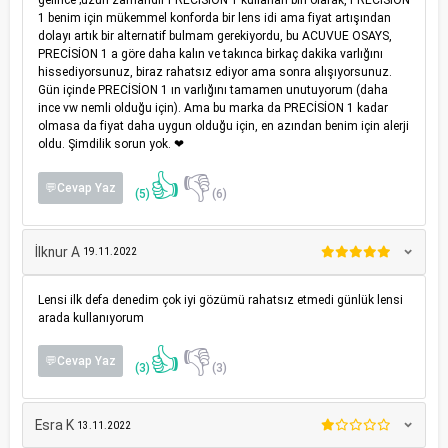
gelince ;uzun zamandır PRECİSİON 1 kullanan biri olarak, PRECİSİON
1 benim için mükemmel konforda bir lens idi ama fiyat artışından
dolayı artık bir alternatif bulmam gerekiyordu, bu ACUVUE OSAYS,
PRECİSİON 1 a göre daha kalın ve takınca birkaç dakika varlığını
hissediyorsunuz, biraz rahatsız ediyor ama sonra alışıyorsunuz.
Gün içinde PRECİSİON 1 ın varlığını tamamen unutuyorum (daha
ince vw nemli olduğu için). Ama bu marka da PRECİSİON 1 kadar
olmasa da fiyat daha uygun olduğu için, en azından benim için alerji
oldu. Şimdilik sorun yok. ❤
👍
👎
💬Cevap Yaz
(5)
(6)
İlknur A
19.11.2022
Lensi ilk defa denedim çok iyi gözümü rahatsız etmedi günlük lensi
arada kullanıyorum
👍
👎
💬Cevap Yaz
(3)
(3)
Esra K
13.11.2022