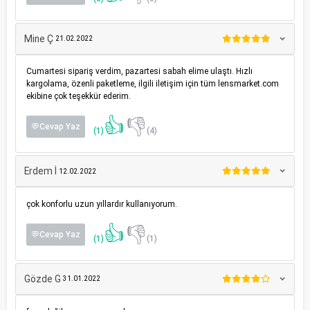
Mine Ç
21.02.2022
Cumartesi sipariş verdim, pazartesi sabah elime ulaştı. Hızlı
kargolama, özenli paketleme, ilgili iletişim için tüm lensmarket.com
ekibine çok teşekkür ederim.
👍
👎
💬Cevap Yaz
(1)
(4)
Erdem İ
12.02.2022
çok konforlu uzun yıllardır kullanıyorum.
👍
👎
💬Cevap Yaz
(1)
(1)
Gözde G
31.01.2022