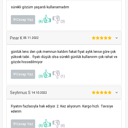
sürekli gözüm yaşardı kullanamadım
👍
👎
💬Cevap Yaz
(6)
(3)
Pınar K
05.11.2022
günlük lens den çok memnun kaldım fakat fiyat aylık lense göre çok
yüksek tabii… fiyatı düşük olsa sürekli günlük kullanırım çok rahat ve
gözde hissedilmiyor
👍
👎
💬Cevap Yaz
(3)
(1)
Seyhmus S
14.10.2022
Fiyatını fazlasıyla hak ediyor. 2. Kez alıyorum. Kargo hızlı. Tavsiye
ederim
👍
👎
💬Cevap Yaz
(5)
(0)