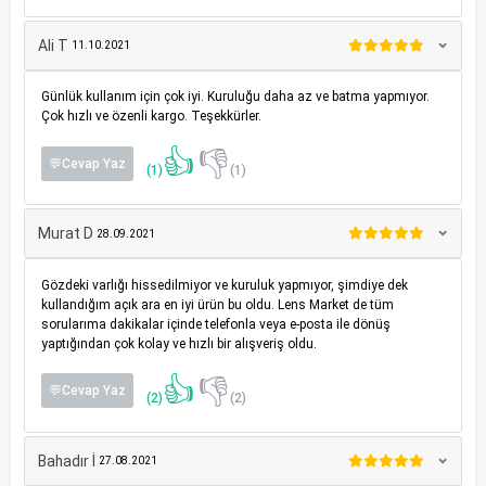
Ali T
11.10.2021
Günlük kullanım için çok iyi. Kuruluğu daha az ve batma yapmıyor.
Çok hızlı ve özenli kargo. Teşekkürler.
👍
👎
💬Cevap Yaz
(1)
(1)
Murat D
28.09.2021
Gözdeki varlığı hissedilmiyor ve kuruluk yapmıyor, şimdiye dek
kullandığım açık ara en iyi ürün bu oldu. Lens Market de tüm
sorularıma dakikalar içinde telefonla veya e-posta ile dönüş
yaptığından çok kolay ve hızlı bir alışveriş oldu.
👍
👎
💬Cevap Yaz
(2)
(2)
Bahadır İ
27.08.2021