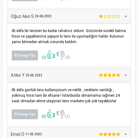
Oğuz Akın S
26.06.2022
ilk defa bir lensten bu kadar rahatsız oldum. Gözümde sürekli batma
hissi ve çapaklanma yapıyor ki lens ile uyumadığım halde. Kutunun
yarısı bitmeden atmak zorunda kaldım.
👍
👎
💬Cevap Yaz
(2)
(3)
Atike Y
20.05.2022
İlk defa günlük lens kullanıyorum ve netlik , renklerin canlılığı ,
yokmuş hissi tam bir efsane ! İstanbulda olmamama rağmen 24
saat olmadan elime ulaştıran lens markete çok çok teşekkürler
👍
👎
💬Cevap Yaz
(0)
(1)
Emel Ö
11.05.2022