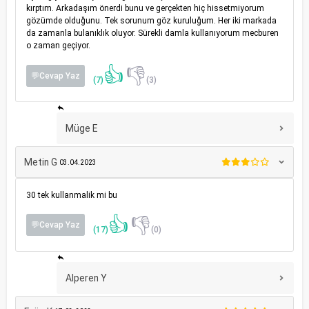
kırptım. Arkadaşım önerdi bunu ve gerçekten hiç hissetmiyorum
gözümde olduğunu. Tek sorunum göz kuruluğum. Her iki markada
da zamanla bulanıklık oluyor. Sürekli damla kullanıyorum mecburen
o zaman geçiyor.
👍
👎
💬Cevap Yaz
(7)
(3)
Müge E
Metin G
03.04.2023
30 tek kullanmalik mi bu
👍
👎
💬Cevap Yaz
(17)
(0)
Alperen Y