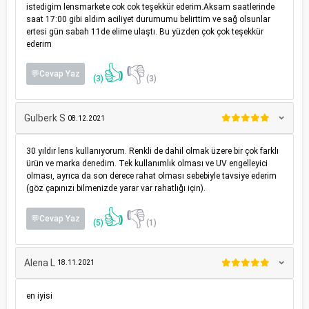
istedigim lensmarkete cok cok teşekkür ederim.Aksam saatlerinde
saat 17:00 gibi aldım aciliyet durumumu belirttim ve sağ olsunlar
ertesi gün sabah 11de elime ulaştı. Bu yüzden çok çok teşekkür
ederim
👍
👎
💬Cevap Yaz
(3)
(3)
Gulberk S
08.12.2021
30 yıldır lens kullanıyorum. Renkli de dahil olmak üzere bir çok farklı
ürün ve marka denedim. Tek kullanımlık olması ve UV engelleyici
olması, ayrıca da son derece rahat olması sebebiyle tavsiye ederim
(göz çapınızı bilmenizde yarar var rahatlığı için).
👍
👎
💬Cevap Yaz
(5)
(1)
Alena L
18.11.2021
en iyisi