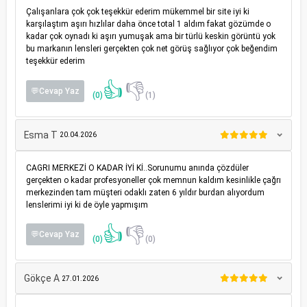
Çalışanlara çok çok teşekkür ederim mükemmel bir site iyi ki
karşılaştım aşırı hızlılar daha önce total 1 aldım fakat gözümde o
kadar çok oynadı ki aşırı yumuşak ama bir türlü keskin görüntü yok
bu markanın lensleri gerçekten çok net görüş sağlıyor çok beğendim
teşekkür ederim
👍
👎
💬Cevap Yaz
(0)
(1)
Esma T
20.04.2026
CAGRI MERKEZİ O KADAR İYİ Kİ..Sorunumu anında çözdüler
gerçekten o kadar profesyoneller çok memnun kaldım kesinlikle çağrı
merkezinden tam müşteri odaklı zaten 6 yıldır burdan alıyordum
lenslerimi iyi ki de öyle yapmışım
👍
👎
💬Cevap Yaz
(0)
(0)
Gökçe A
27.01.2026