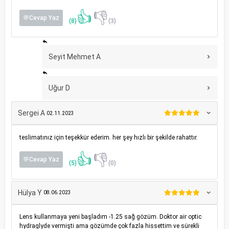
👍
👎
💬Cevap Yaz
(8)
(3)
Seyit Mehmet A
Uğur D
Sergei A
02.11.2023
teslimatınız için teşekkür ederim. her şey hızlı bir şekilde rahattır.
👍
👎
💬Cevap Yaz
(5)
(0)
Hülya Y
08.06.2023
Lens kullanmaya yeni başladım -1.25 sağ gözüm. Doktor air optic
hydraglyde vermişti ama gözümde çok fazla hissettim ve sürekli