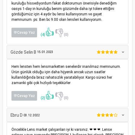
kuruluğu hissediyordum fakat doktorumun önerisiyle denediğim
oasys 1-day in kuruluğu benim gözümde daha iyi tolere ettiğini
gördüğümüz için 4 aydır bu lensi kullanıyorum ve gayet
memnunum. ps: Ben bc 9.00 olan lensleri kullanıyorum.
👍
👎
💬Cevap Yaz
(4)
(0)
Gözde Selin B
15.01.2023
Hem lensten hem lensmarketten senelerdir inanılmaz memnunum.
Ürün günlük olduğu için daha hijyenik ancak uzun saatler
kullanıldığında biraz rahatsızlık yaratabiliyor. Kargo süreci her
zamanki gibi çok hızlıydı teşekkürler
👍
👎
💬Cevap Yaz
(2)
(0)
Ebru D
03.12.2022
Öncelikle Lens market çalışanları iyi ki varsınız. ❤ ❤ ❤. Lense