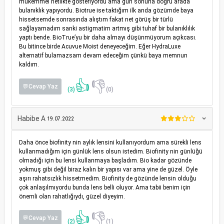
mükemmel netlikte gösteriyordu ama gün sonuna doğru arada
bulanıklık yapıyordu. Biotrue ise taktığım ilk anda gözümde baya
hissetsemde sonrasında alıştım fakat net görüş bir türlü
sağlayamadım sanki astigmatim artmış gibi tuhaf bir bulanıklılık
yaptı bende. BioTrue’yu bir daha almayı düşünmüyorum açıkcası.
Bu bitince birde Acuvue Moist deneyeceğim. Eğer HydraLuxe
alternatif bulamazsam devam edeceğim çünkü baya memnun
kaldım.
👍
👎
💬Cevap Yaz
(3)
(0)
Habibe A
19.07.2022
Daha önce biofinity nin aylık lensini kullanıyordum ama sürekli lens
kullanmadığım için günlük lens olsun istedim. Biofinity nin günlüğü
olmadığı için bu lensi kullanmaya başladım. Bio kadar gözünde
yokmuş gibi değil biraz kalın bir yapısı var ama yine de güzel. Öyle
aşırı rahatsızlık hissetmedim. Biofinity de gözünde lensin olduğu
çok anlaşılmıyordu bunda lens belli oluyor. Ama tabii benim için
önemli olan rahatlığıydı, güzel diyeyim.
👍
👎
💬Cevap Yaz
(2)
(1)