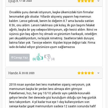
Eyüp K
17.03.2023
Öncelikle şunu demek istiyorum, keşke ülkemizdeki tüm firmalar
lensmarket gibi olsalar. Yıllardır alışveriş yaparım hep memnun
kaldım. Lense gelirsek, benim bc değerim 8.7 ama burada satılan
8.5ti, onu aldım. Lensin takılması çok kolay, ilk gün başımı felaket
ağrıttı, başka bir şey sebepse bilmiyorum, ağrı kesici aldım. İkinci ve
üçüncü gün baş ağrım hiç olmadı ve görüntüm harikaydı, istediğim
yeri okuyabiliyordum, ne büyük nimetmiş. Saatlerce takılı duruyor,
batma falan yok. Tavsiye ederim. Kişiden kişiye değişir tabi. Firma
iade de kabul ediyor gözünüze uyum sağlamazsa.
👍
👎
💬Cevap Yaz
(6)
(4)
Hande A
20.02.2023
2018 nisan ayından beri lens marketten sipariş veriyorum, çok
memnunum başka bir yerden lens almaya elim gitmiyor.
Paketlemesi, hızı, her şey 10/10 yıllardır aynı şekilde korunaklı
geliyor lensler. İleri derecede göz kuruluğum olduğu için hep günlük
lens takıyordum. 4 yıl kadar true eye 1-day kullanıyordum son
seneye kadar gayet memnundum sadece 12 saatin sonunda hafif