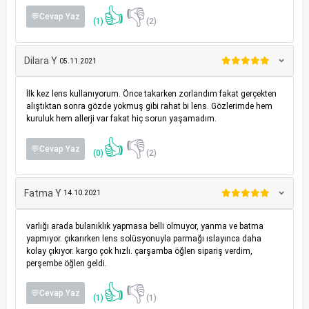
👍
👎
💬Cevap Yaz
(1)
(2)
Dilara Y
05.11.2021
İlk kez lens kullanıyorum. Önce takarken zorlandım fakat gerçekten
alıştıktan sonra gözde yokmuş gibi rahat bi lens. Gözlerimde hem
kuruluk hem allerji var fakat hiç sorun yaşamadım.
👍
👎
💬Cevap Yaz
(0)
(2)
Fatma Y
14.10.2021
varlığı arada bulanıklık yapmasa belli olmuyor, yanma ve batma
yapmıyor. çıkarırken lens solüsyonuyla parmağı ıslayınca daha
kolay çıkıyor. kargo çok hızlı. çarşamba öğlen sipariş verdim,
perşembe öğlen geldi.
👍
👎
💬Cevap Yaz
(1)
(1)