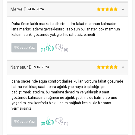
Merve T
24.07.2024
Daha önce farklı marka tercih etmistim fakat memnun kalmadım
lens market iademi gerceklestirdi saolsun bu lensten cok memnun
kaldim sanki gözumde yok gibi hic rahatsiz etmedi
👍
👎
💬Cevap Yaz
(1)
(6)
Namenur D
09.07.2024
daha öncesinde aqua comfort dailies kullanıyordum fakat gözümde
batma ve birkaç saat sonra ağırlık yapmaya başladığı için
değiştirmek istedim. bu markayı denedim ve yaklaşık 9 saat
gözümde kalmasına rağmen ne ağırlık yaptı ne de batma sorunu
yaşadım. çok konforlu bir kullanım sağladı.kesinlikle bir şans
vermelisiniz
👍
👎
💬Cevap Yaz
(3)
(1)